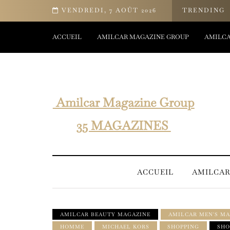
Les pastilles CBD Bioactif pour le bien-être et améliorer le sommeil !
VENDREDI, 7 AOÛT 2026
TRENDING
ACCUEIL
AMILCAR MAGAZINE GROUP
AMILCA
Amilcar Magazine Group
35 MAGAZINES
ACCUEIL
AMILCAR
AMILCAR BEAUTY MAGAZINE
AMILCAR MEN'S MA
HOMME
MICHAEL KORS
SHOPPING
SHO