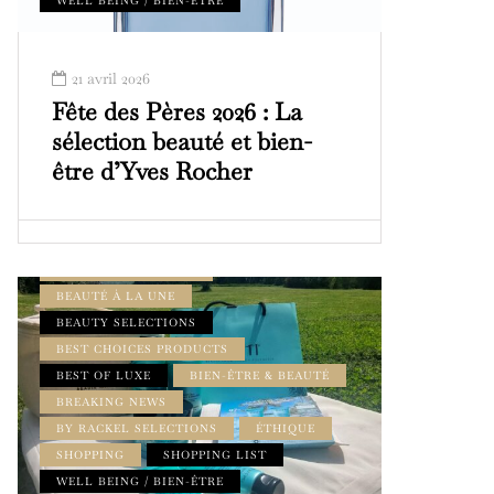
WELL BEING / BIEN-ÊTRE
21 avril 2026
Fête des Pères 2026 : La
sélection beauté et bien-
être d’Yves Rocher
BEAUTÉ & BIEN-ÊTRE
BEAUTÉ À LA UNE
BEAUTY SELECTIONS
BEST CHOICES PRODUCTS
BEST OF LUXE
BIEN-ÊTRE & BEAUTÉ
BREAKING NEWS
BY RACKEL SELECTIONS
ÉTHIQUE
SHOPPING
SHOPPING LIST
WELL BEING / BIEN-ÊTRE