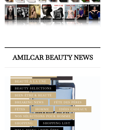
AMILCAR BEAUTY NEWS
AMILCAR BEAUTY MAGAZINE
AMILCAR MEN’S MAG
BEAUTÉ À LA UNE
BEAUTY SELECTIONS
BIEN-ÊTRE & BEAUTÉ
BREAKING NEWS
FÊTE DES PÈRES
FÊTES
HOMME
IDÉES CADEAUX
NOS SÉLECTIONS POUR HOMME
SHOPPING
SHOPPING LIST