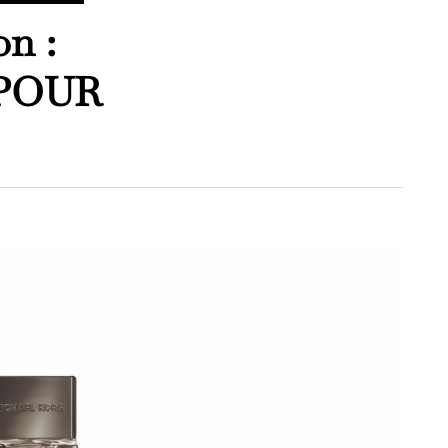
on :
POUR