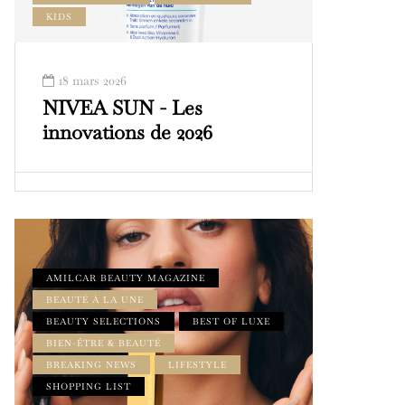
KIDS
18 mars 2026
NIVEA SUN - Les
innovations de 2026
AMILCAR BEAUTY MAGAZINE
BEAUTÉ À LA UNE
BEAUTY SELECTIONS
BEST OF LUXE
BIEN-ÊTRE & BEAUTÉ
BREAKING NEWS
LIFESTYLE
SHOPPING LIST