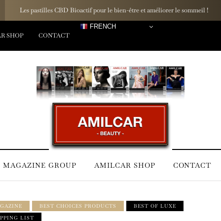
NOUVEAUTÉ - L’OLIVI
FRENCH
R SHOP
CONTACT
 MAGAZINE GROUP
AMILCAR SHOP
CONTACT
GAZINE
BEST CHOICES PRODUCTS
BEST OF LUXE
PPING LIST