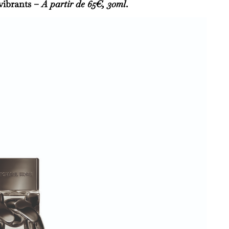
vibrants
–
A partir de 65€, 30ml
.