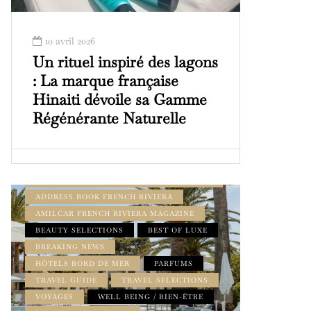
10 avril 2026
Un rituel inspiré des lagons
: La marque française
Hinaiti dévoile sa Gamme
Régénérante Naturelle
ADDRESS BOOK AMILCAR MAGAZINE
GROUP
ADDRESS BOOK FRENCH RIVIERA
AMILCAR FRENCH RIVIERA MAGAZINE
BEAUTY SELECTIONS
BEST OF LUXE
BREAKING NEWS
HÔTELS BORD DE MER
PARFUMS
TRAVEL GUIDE
TRAVEL SELECTIONS
VOYAGES
WELL BEING / BIEN-ÊTRE