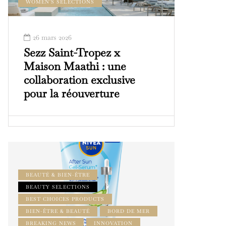
WOMEN'S SELECTIONS
26 mars 2026
Sezz Saint-Tropez x
Maison Maathi : une
collaboration exclusive
pour la réouverture
BEAUTÉ & BIEN-ÊTRE
BEAUTY SELECTIONS
BEST CHOICES PRODUCTS
BIEN-ÊTRE & BEAUTÉ
BORD DE MER
BREAKING NEWS
INNOVATION