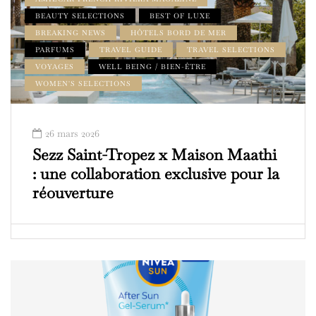
BEAUTY SELECTIONS
BEST OF LUXE
BREAKING NEWS
HÔTELS BORD DE MER
PARFUMS
TRAVEL GUIDE
TRAVEL SELECTIONS
VOYAGES
WELL BEING / BIEN-ÊTRE
WOMEN'S SELECTIONS
26 mars 2026
Sezz Saint-Tropez x Maison Maathi
: une collaboration exclusive pour la
réouverture