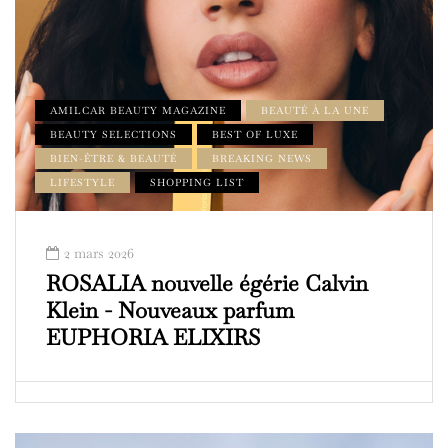
AMILCAR BEAUTY MAGAZINE
BEAUTÉ À LA UNE
BEAUTY SELECTIONS
BEST OF LUXE
BIEN-ÊTRE & BEAUTÉ
BREAKING NEWS
LIFESTYLE
SHOPPING LIST
2 mars 2026
ROSALIA nouvelle égérie Calvin
Klein - Nouveaux parfum
EUPHORIA ELIXIRS