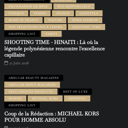
DESTINATION DE RÊVE
ÉCO-RESPONSABLE
ÉTHIQUE
FEMME
FRANCE
LIFESTYLE
MADE IN FRANCE
NATURE
NEWS FASHION
NOS SÉLECTIONS POUR FEMME
SHOOTING TIME
SHOPPING LIST
TAHITI
SHOOTING TIME - HINAITI : Là où la
légende polynésienne rencontre l'excellence
capillaire
21 juin 2026
AMILCAR BEAUTY MAGAZINE
AMILCAR MEN'S MAGAZINE
BEST CHOICES PRODUCTS
BEST OF LUXE
HOMME
MICHAEL KORS
SHOPPING
SHOPPING LIST
Coup de la Rédaction : MICHAEL KORS
POUR HOMME ABSOLU