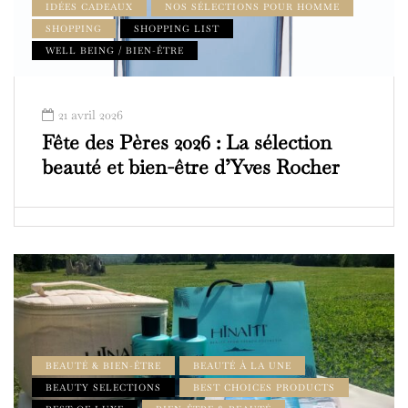
IDÉES CADEAUX
NOS SÉLECTIONS POUR HOMME
SHOPPING
SHOPPING LIST
WELL BEING / BIEN-ÊTRE
21 avril 2026
Fête des Pères 2026 : La sélection
beauté et bien-être d’Yves Rocher
BEAUTÉ & BIEN-ÊTRE
BEAUTÉ À LA UNE
BEAUTY SELECTIONS
BEST CHOICES PRODUCTS