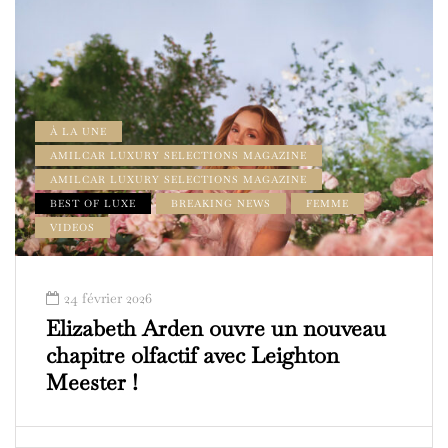
À LA UNE
AMILCAR LUXURY SELECTIONS MAGAZINE
AMILCAR LUXURY SELECTIONS MAGAZINE
BEST OF LUXE
BREAKING NEWS
FEMME
VIDEOS
24 février 2026
Elizabeth Arden ouvre un nouveau
chapitre olfactif avec Leighton
Meester !