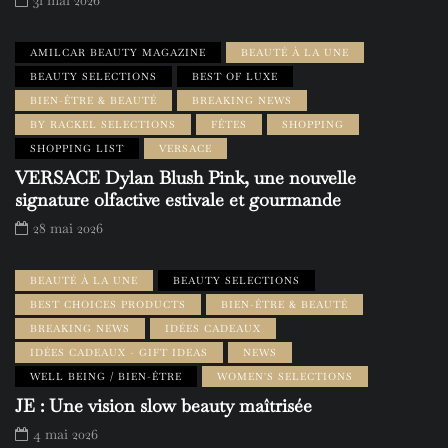
31 mai 2026
AMILCAR BEAUTY MAGAZINE
BEAUTÉ À LA UNE
BEAUTY SELECTIONS
BEST OF LUXE
BIEN-ÊTRE & BEAUTÉ
BREAKING NEWS
BY RACKEL SELECTIONS
FÊTES
SHOPPING
SHOPPING LIST
VERSACE
VERSACE Dylan Blush Pink, une nouvelle
signature olfactive estivale et gourmande
28 mai 2026
BEAUTÉ À LA UNE
BEAUTY SELECTIONS
BEST CHOICES PRODUCTS
BIEN-ÊTRE & BEAUTÉ
BREAKING NEWS
IDÉES CADEAUX
IDÉES CADEAUX - GIFT IDEAS
NEWS
WELL BEING / BIEN-ÊTRE
WOMEN'S SELECTIONS
JE : Une vision slow beauty maîtrisée
4 mai 2026