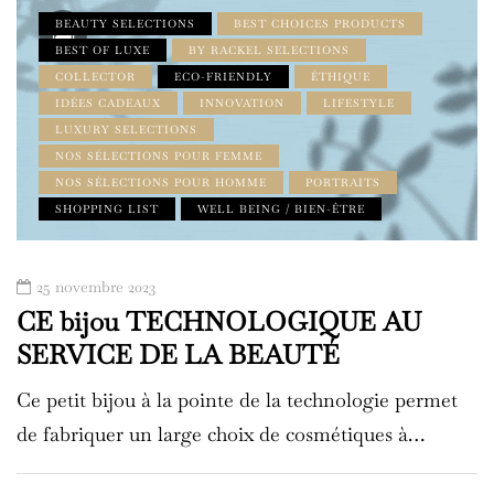
BEAUTY SELECTIONS
BEST CHOICES PRODUCTS
BEST OF LUXE
BY RACKEL SELECTIONS
COLLECTOR
ECO-FRIENDLY
ÉTHIQUE
IDÉES CADEAUX
INNOVATION
LIFESTYLE
LUXURY SELECTIONS
NOS SÉLECTIONS POUR FEMME
NOS SÉLECTIONS POUR HOMME
PORTRAITS
SHOPPING LIST
WELL BEING / BIEN-ÊTRE
25 novembre 2023
CE bijou TECHNOLOGIQUE AU
SERVICE DE LA BEAUTÉ
Ce petit bijou à la pointe de la technologie permet
de fabriquer un large choix de cosmétiques à…