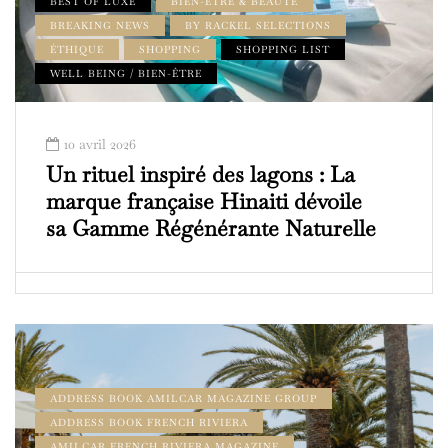
BEST OF LUXE
BIEN-ÊTRE & BEAUTÉ
BREAKING NEWS
BY RACKEL SELECTIONS
ÉTHIQUE
SHOPPING
SHOPPING LIST
WELL BEING / BIEN-ÊTRE
10 avril 2026
Un rituel inspiré des lagons : La
marque française Hinaiti dévoile
sa Gamme Régénérante Naturelle
ADDRESS BOOK AMILCAR MAGAZINE GROUP
ADDRESS BOOK FRENCH RIVIERA
AMILCAR FRENCH RIVIERA MAGAZINE