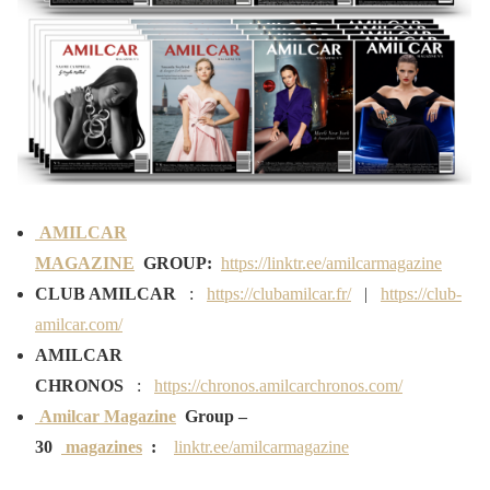
AMILCAR
MAGAZINE
GROUP:
https://linktr.ee/amilcarmagazine
CLUB AMILCAR
:
https://clubamilcar.fr/
|
https://club-
amilcar.com/
AMILCAR
CHRONOS
:
https://chronos.amilcarchronos.com/
Amilcar Magazine
Group –
30
magazines
:
linktr.ee/amilcarmagazine