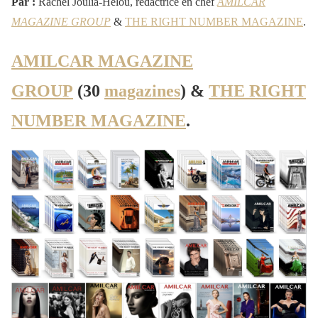
Par :
Rachel Joulia-Helou, rédactrice en chef
AMILCAR
MAGAZINE GROUP
&
THE RIGHT NUMBER MAGAZINE
.
AMILCAR MAGAZINE
GROUP
(30
magazines
) &
THE RIGHT
NUMBER MAGAZINE
.