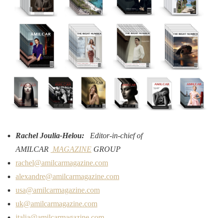
Rachel Joulia-Helou:
Editor-in-chief of
AMILCAR
MAGAZINE
GROUP
rachel@amilcarmagazine.com
alexandre@amilcarmagazine.com
usa@amilcarmagazine.com
uk@amilcarmagazine.com
italia@amilcarmagazine.com