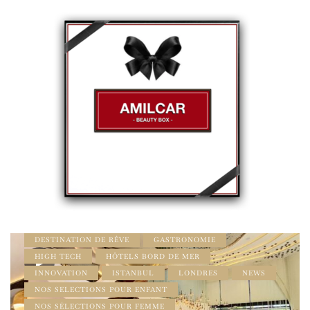
À DÉCOUVRIR
ADDRESS BOOK - LE GUIDE AMILCAR
AMILCAR LUXURY SELECTIONS MAGAZINE
AMILCAR MAGAZINE
AMILCAR MAGAZINE GROUP
AMILCAR MEN’S MAG
ANTALYA
BEAUTÉ & BIEN-ÊTRE
BEAUTÉ À LA UNE
BEAUTY SELECTIONS
BEST OF LUXE
BIEN-ÊTRE & BEAUTÉ
BORD DE MER
BREAKING NEWS
DÉCOUVERTE
DENTISTERIE HAUT DE GAMME
DESTINATION DE RÊVE
GASTRONOMIE
HIGH TECH
HÔTELS BORD DE MER
INNOVATION
ISTANBUL
LONDRES
NEWS
NOS SELECTIONS POUR ENFANT
NOS SÉLECTIONS POUR FEMME