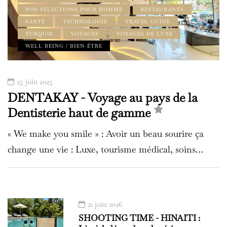
NOS SÉLECTIONS POUR HOMME
RESTAURANTS
SANTÉ
TECHNOLOGIE
TRAVEL GUIDE
TURQUIE
VOYAGES
VOYAGES DE LUXE
WELL BEING / BIEN-ÊTRE
25 juin 2025
DENTAKAY - Voyage au pays de la
Dentisterie haut de gamme
« We make you smile » : Avoir un beau sourire ça
change une vie : Luxe, tourisme médical, soins…
21 juin 2026
SHOOTING TIME - HINAITI :