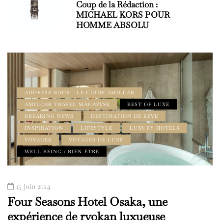
Coup de la Rédaction :
MICHAEL KORS POUR
HOMME ABSOLU
ADDRESS BOOK - LE GUIDE AMILCAR
AMILCAR TRAVEL MAGAZINE
BEST OF LUXE
BREAKING NEWS
DESTINATION DE RÊVE
INSPIRATION
LIFESTYLE
LUXURY HOTELS
VOYAGES
VOYAGES DE LUXE
WELL BEING / BIEN-ÊTRE
15 juin 2024
Four Seasons Hotel Osaka, une
expérience de ryokan luxueuse