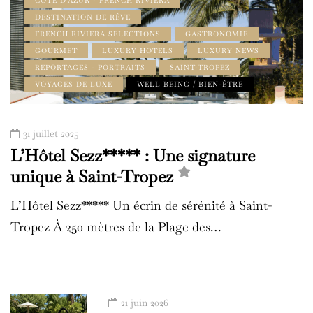
CÔTE D'AZUR - FRENCH RIVIERA
DESTINATION DE RÊVE
FRENCH RIVIERA SELECTIONS
GASTRONOMIE
GOURMET
LUXURY HOTELS
LUXURY NEWS
REPORTAGES - PORTRAITS
SAINT-TROPEZ
VOYAGES DE LUXE
WELL BEING / BIEN-ÊTRE
31 juillet 2025
L’Hôtel Sezz***** : Une signature
unique à Saint-Tropez
L’Hôtel Sezz***** Un écrin de sérénité à Saint-
Tropez À 250 mètres de la Plage des…
21 juin 2026