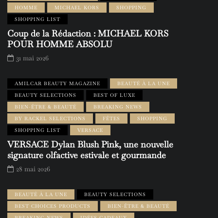
HOMME
MICHAEL KORS
SHOPPING
SHOPPING LIST
Coup de la Rédaction : MICHAEL KORS
POUR HOMME ABSOLU
31 mai 2026
AMILCAR BEAUTY MAGAZINE
BEAUTÉ À LA UNE
BEAUTY SELECTIONS
BEST OF LUXE
BIEN-ÊTRE & BEAUTÉ
BREAKING NEWS
BY RACKEL SELECTIONS
FÊTES
SHOPPING
SHOPPING LIST
VERSACE
VERSACE Dylan Blush Pink, une nouvelle
signature olfactive estivale et gourmande
28 mai 2026
BEAUTÉ À LA UNE
BEAUTY SELECTIONS
BEST CHOICES PRODUCTS
BIEN-ÊTRE & BEAUTÉ
BREAKING NEWS
IDÉES CADEAUX