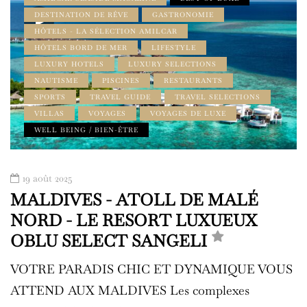
DESTINATION DE RÊVE
GASTRONOMIE
HÔTELS - LA SÉLECTION AMILCAR
HÔTELS BORD DE MER
LIFESTYLE
LUXURY HOTELS
LUXURY SELECTIONS
NAUTISME
PISCINES
RESTAURANTS
SPORTS
TRAVEL GUIDE
TRAVEL SELECTIONS
VILLAS
VOYAGES
VOYAGES DE LUXE
WELL BEING / BIEN-ÊTRE
19 août 2025
MALDIVES - ATOLL DE MALÉ
NORD - LE RESORT LUXUEUX
OBLU SELECT SANGELI
VOTRE PARADIS CHIC ET DYNAMIQUE VOUS
ATTEND AUX MALDIVES Les complexes