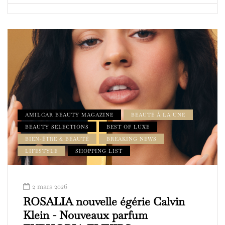
AMILCAR BEAUTY MAGAZINE
BEAUTÉ À LA UNE
BEAUTY SELECTIONS
BEST OF LUXE
BIEN-ÊTRE & BEAUTÉ
BREAKING NEWS
LIFESTYLE
SHOPPING LIST
2 mars 2026
ROSALIA nouvelle égérie Calvin
Klein - Nouveaux parfum