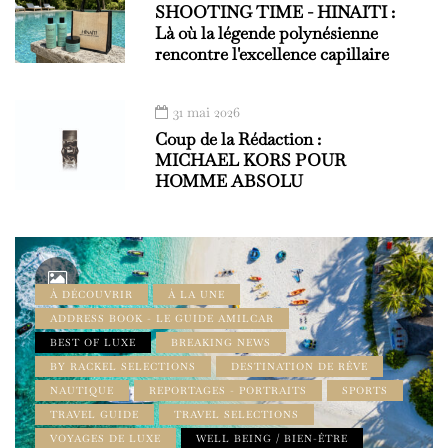
SHOOTING TIME - HINAITI :
Là où la légende polynésienne
rencontre l'excellence capillaire
31 mai 2026
Coup de la Rédaction :
MICHAEL KORS POUR
HOMME ABSOLU
À DÉCOUVRIR
À LA UNE
ADDRESS BOOK - LE GUIDE AMILCAR
BEST OF LUXE
BREAKING NEWS
BY RACKEL SELECTIONS
DESTINATION DE RÊVE
NAUTIQUE
REPORTAGES - PORTRAITS
SPORTS
TRAVEL GUIDE
TRAVEL SELECTIONS
VOYAGES DE LUXE
WELL BEING / BIEN-ÊTRE