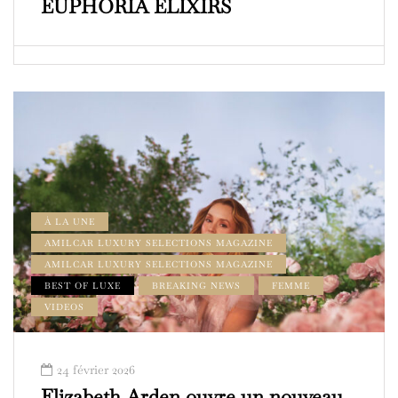
EUPHORIA ELIXIRS
À LA UNE
AMILCAR LUXURY SELECTIONS MAGAZINE
AMILCAR LUXURY SELECTIONS MAGAZINE
BEST OF LUXE
BREAKING NEWS
FEMME
VIDEOS
24 février 2026
Elizabeth Arden ouvre un nouveau