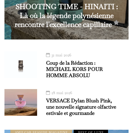
SHOOTING TIME - HINAITI :
Là où la légende polynésienne
rencontre l'excellence capillaire
31 mai 2026
Coup de la Rédaction :
MICHAEL KORS POUR
HOMME ABSOLU
28 mai 2026
VERSACE Dylan Blush Pink,
une nouvelle signature olfactive
estivale et gourmande
À LA UNE
ADDRESS BOOK - LE GUIDE AMILCAR
AMILCAR ASIA MAGAZINE
AMILCAR SEASIDE MAGAZINE
BEST OF LUXE