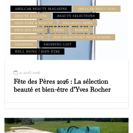
AMILCAR BEAUTY MAGAZINE
AMILCAR MEN’S MAG
BEAUTÉ À LA UNE
BEAUTY SELECTIONS
BIEN-ÊTRE & BEAUTÉ
BREAKING NEWS
FÊTE DES PÈRES
FÊTES
HOMME
IDÉES CADEAUX
NOS SÉLECTIONS POUR HOMME
SHOPPING
SHOPPING LIST
WELL BEING / BIEN-ÊTRE
21 avril 2026
Fête des Pères 2026 : La sélection
beauté et bien-être d’Yves Rocher