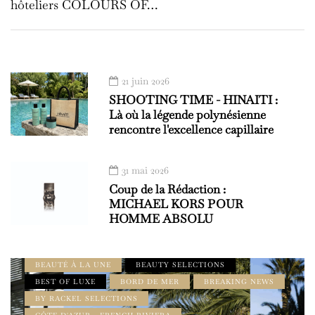
hôteliers COLOURS OF…
21 juin 2026
SHOOTING TIME - HINAITI :
Là où la légende polynésienne
rencontre l'excellence capillaire
31 mai 2026
Coup de la Rédaction :
MICHAEL KORS POUR
HOMME ABSOLU
À DÉCOUVRIR
À LA UNE
ADDRESS BOOK - LE GUIDE AMILCAR
BEAUTÉ À LA UNE
BEAUTY SELECTIONS
BEST OF LUXE
BORD DE MER
BREAKING NEWS
BY RACKEL SELECTIONS