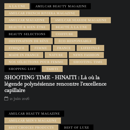
À LA UNE
AMILCAR BEAUTY MAGAZINE
AMILCAR FRENCH RIVIERA MAGAZINE
AMILCAR MAGAZINE
AMILCAR SEASIDE MAGAZINE
BEAUTÉ & BIEN-ÊTRE
BEAUTÉ À LA UNE
BEAUTY SELECTIONS
COIFFURE
DESTINATION DE RÊVE
ÉCO-RESPONSABLE
ÉTHIQUE
FEMME
FRANCE
LIFESTYLE
MADE IN FRANCE
NATURE
NEWS FASHION
NOS SÉLECTIONS POUR FEMME
SHOOTING TIME
SHOPPING LIST
TAHITI
SHOOTING TIME - HINAITI : Là où la
légende polynésienne rencontre l'excellence
capillaire
21 juin 2026
AMILCAR BEAUTY MAGAZINE
AMILCAR MEN'S MAGAZINE
BEST CHOICES PRODUCTS
BEST OF LUXE