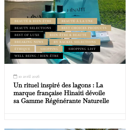
BEAUTÉ & BIEN-ÊTRE
BEAUTÉ À LA UNE
BEAUTY SELECTIONS
BEST CHOICES PRODUCTS
BEST OF LUXE
BIEN-ÊTRE & BEAUTÉ
BREAKING NEWS
BY RACKEL SELECTIONS
ÉTHIQUE
SHOPPING
SHOPPING LIST
WELL BEING / BIEN-ÊTRE
10 avril 2026
Un rituel inspiré des lagons : La
marque française Hinaiti dévoile
sa Gamme Régénérante Naturelle