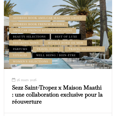
ADDRESS BOOK AMILCAR MAGAZINE GROUP
ADDRESS BOOK FRENCH RIVIERA
AMILCAR FRENCH RIVIERA MAGAZINE
BEAUTY SELECTIONS
BEST OF LUXE
BREAKING NEWS
HÔTELS BORD DE MER
PARFUMS
TRAVEL GUIDE
TRAVEL SELECTIONS
VOYAGES
WELL BEING / BIEN-ÊTRE
WOMEN'S SELECTIONS
26 mars 2026
Sezz Saint-Tropez x Maison Maathi
: une collaboration exclusive pour la
réouverture