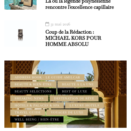
Là où la légende polynésienne
rencontre l'excellence capillaire
31 mai 2026
Coup de la Rédaction :
MICHAEL KORS POUR
HOMME ABSOLU
ADDRESS BOOK - LE GUIDE AMILCAR
BEAUTÉ & BIEN-ÊTRE
BEAUTÉ À LA UNE
BEAUTY SELECTIONS
BEST OF LUXE
BREAKING NEWS
DESTINATION DE RÊVE
HÔTELS & PALACES & SPA
LUXURY HOTELS
TRAVEL GUIDE
VOYAGES DE LUXE
WELL BEING / BIEN-ÊTRE