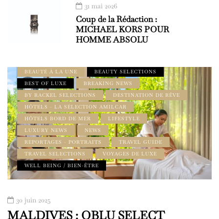
31 mai 2026
Coup de la Rédaction :
MICHAEL KORS POUR
HOMME ABSOLU
À DÉCOUVRIR
À LA UNE
ADDRESS BOOK - LE GUIDE AMILCAR
BEAUTÉ À LA UNE
BEAUTY SELECTIONS
BEST OF LUXE
BREAKING NEWS
BY RACKEL SELECTIONS
DESTINATION DE RÊVE
HÔTELS - LA SÉLECTION AMILCAR
HÔTELS BORD DE MER
LIFESTYLE
LUXURY NEWS
NEWS
REPORTAGES - PORTRAITS
TRAVEL GUIDE
TRAVEL SELECTIONS
VOYAGES DE LUXE
WELL BEING / BIEN-ÊTRE
30 juin 2025
MALDIVES : OBLU SELECT