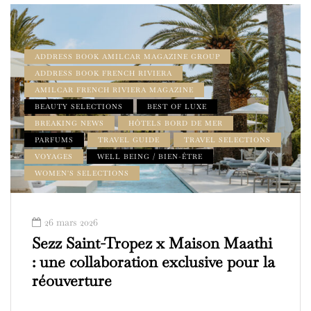
ADDRESS BOOK AMILCAR MAGAZINE GROUP
ADDRESS BOOK FRENCH RIVIERA
AMILCAR FRENCH RIVIERA MAGAZINE
BEAUTY SELECTIONS
BEST OF LUXE
BREAKING NEWS
HÔTELS BORD DE MER
PARFUMS
TRAVEL GUIDE
TRAVEL SELECTIONS
VOYAGES
WELL BEING / BIEN-ÊTRE
WOMEN'S SELECTIONS
26 mars 2026
Sezz Saint-Tropez x Maison Maathi
: une collaboration exclusive pour la
réouverture