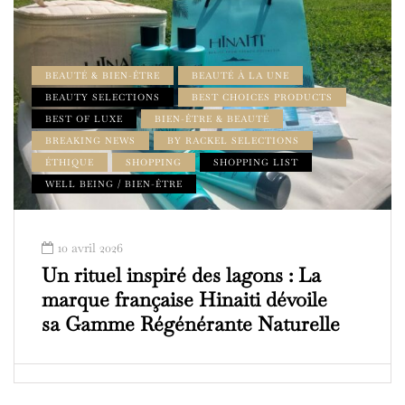
BEAUTÉ & BIEN-ÊTRE
BEAUTÉ À LA UNE
BEAUTY SELECTIONS
BEST CHOICES PRODUCTS
BEST OF LUXE
BIEN-ÊTRE & BEAUTÉ
BREAKING NEWS
BY RACKEL SELECTIONS
ÉTHIQUE
SHOPPING
SHOPPING LIST
WELL BEING / BIEN-ÊTRE
10 avril 2026
Un rituel inspiré des lagons : La
marque française Hinaiti dévoile
sa Gamme Régénérante Naturelle