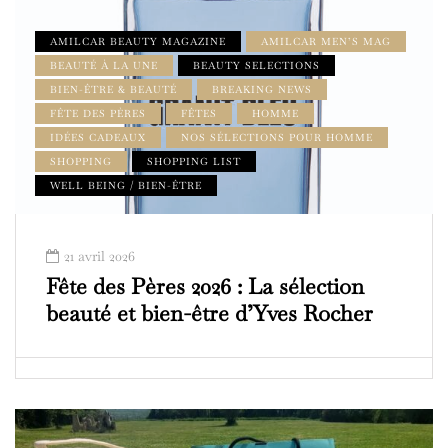
AMILCAR BEAUTY MAGAZINE
AMILCAR MEN’S MAG
BEAUTÉ À LA UNE
BEAUTY SELECTIONS
BIEN-ÊTRE & BEAUTÉ
BREAKING NEWS
FÊTE DES PÈRES
FÊTES
HOMME
IDÉES CADEAUX
NOS SÉLECTIONS POUR HOMME
SHOPPING
SHOPPING LIST
WELL BEING / BIEN-ÊTRE
21 avril 2026
Fête des Pères 2026 : La sélection
beauté et bien-être d’Yves Rocher