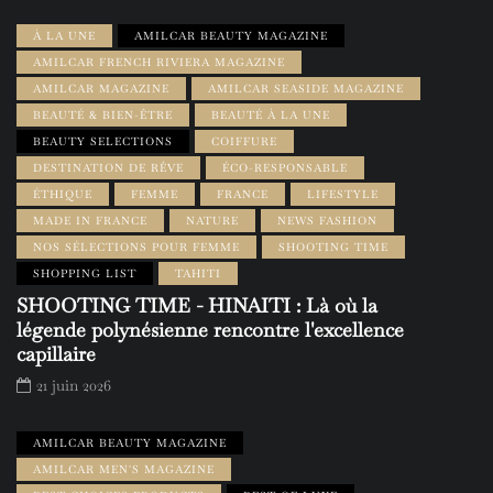
À LA UNE
AMILCAR BEAUTY MAGAZINE
AMILCAR FRENCH RIVIERA MAGAZINE
AMILCAR MAGAZINE
AMILCAR SEASIDE MAGAZINE
BEAUTÉ & BIEN-ÊTRE
BEAUTÉ À LA UNE
BEAUTY SELECTIONS
COIFFURE
DESTINATION DE RÊVE
ÉCO-RESPONSABLE
ÉTHIQUE
FEMME
FRANCE
LIFESTYLE
MADE IN FRANCE
NATURE
NEWS FASHION
NOS SÉLECTIONS POUR FEMME
SHOOTING TIME
SHOPPING LIST
TAHITI
SHOOTING TIME - HINAITI : Là où la
légende polynésienne rencontre l'excellence
capillaire
21 juin 2026
AMILCAR BEAUTY MAGAZINE
AMILCAR MEN'S MAGAZINE