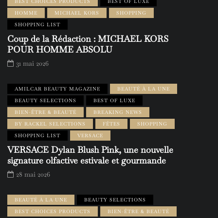
BEST CHOICES PRODUCTS
BEST OF LUXE
HOMME
MICHAEL KORS
SHOPPING
SHOPPING LIST
Coup de la Rédaction : MICHAEL KORS
POUR HOMME ABSOLU
31 mai 2026
AMILCAR BEAUTY MAGAZINE
BEAUTÉ À LA UNE
BEAUTY SELECTIONS
BEST OF LUXE
BIEN-ÊTRE & BEAUTÉ
BREAKING NEWS
BY RACKEL SELECTIONS
FÊTES
SHOPPING
SHOPPING LIST
VERSACE
VERSACE Dylan Blush Pink, une nouvelle
signature olfactive estivale et gourmande
28 mai 2026
BEAUTÉ À LA UNE
BEAUTY SELECTIONS
BEST CHOICES PRODUCTS
BIEN-ÊTRE & BEAUTÉ