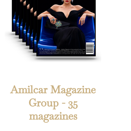
Amilcar Magazine
Group - 35
magazines