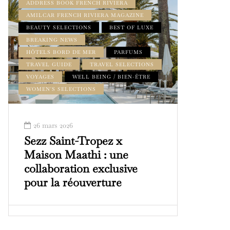
ADDRESS BOOK FRENCH RIVIERA
AMILCAR FRENCH RIVIERA MAGAZINE
BEAUTY SELECTIONS
BEST OF LUXE
BREAKING NEWS
HÔTELS BORD DE MER
PARFUMS
TRAVEL GUIDE
TRAVEL SELECTIONS
VOYAGES
WELL BEING / BIEN-ÊTRE
WOMEN'S SELECTIONS
26 mars 2026
Sezz Saint-Tropez x
Maison Maathi : une
collaboration exclusive
pour la réouverture