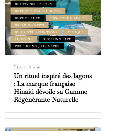
BEAUTY SELECTIONS
BEST CHOICES PRODUCTS
BEST OF LUXE
BIEN-ÊTRE & BEAUTÉ
BREAKING NEWS
BY RACKEL SELECTIONS
ÉTHIQUE
SHOPPING
SHOPPING LIST
WELL BEING / BIEN-ÊTRE
10 avril 2026
Un rituel inspiré des lagons
: La marque française
Hinaiti dévoile sa Gamme
Régénérante Naturelle
ADDRESS BOOK AMILCAR MAGAZINE
GROUP