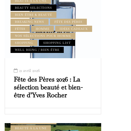
BEAUTÉ À LA UNE
BEAUTY SELECTIONS
BIEN-ÊTRE & BEAUTÉ
BREAKING NEWS
FÊTE DES PÈRES
FÊTES
HOMME
IDÉES CADEAUX
NOS SÉLECTIONS POUR HOMME
SHOPPING
SHOPPING LIST
WELL BEING / BIEN-ÊTRE
21 avril 2026
Fête des Pères 2026 : La
sélection beauté et bien-
être d’Yves Rocher
BEAUTÉ & BIEN-ÊTRE
BEAUTÉ À LA UNE