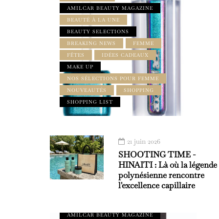
AMILCAR BEAUTY MAGAZINE
BEAUTÉ À LA UNE
BEAUTY SELECTIONS
BREAKING NEWS
FEMME
FÊTES
IDÉES CADEAUX
MAKE UP
NOS SÉLECTIONS POUR FEMME
NOUVEAUTÉS
SHOPPING
SHOPPING LIST
21 juin 2026
SHOOTING TIME -
HINAITI : Là où la légende
polynésienne rencontre
l'excellence capillaire
AMILCAR BEAUTY MAGAZINE