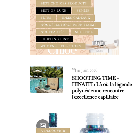
BEST CHOICES PRODUCTS
BEST OF LUXE
FEMME
FÊTES
IDÉES CADEAUX
NOS SÉLECTIONS POUR FEMME
NOUVEAUTÉS
SHOPPING
SHOPPING LIST
WOMEN'S SELECTIONS
21 juin 2026
SHOOTING TIME -
HINAITI : Là où la légende
polynésienne rencontre
l'excellence capillaire
À DÉCOUVRIR