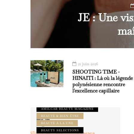
JE : Une vi
maî
21 juin 2026
SHOOTING TIME -
HINAITI : Là où la légende
polynésienne rencontre
l'excellence capillaire
AMILCAR BEAUTY MAGAZINE
BEAUTÉ & BIEN-ÊTRE
BEAUTÉ À LA UNE
BEAUTY SELECTIONS