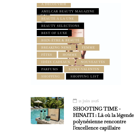
À DÉCOUVRIR
AMILCAR BEAUTY MAGAZINE
BEAUTÉ À LA UNE
BEAUTY SELECTIONS
BEST OF LUXE
BIEN-ÊTRE & BEAUTÉ
BREAKING NEWS
FEMME
FÊTES
HOMME
IDÉES CADEAUX
NOUVEAUTÉS
PARFUMS
SAINT-VALENTIN
SHOPPING
SHOPPING LIST
21 juin 2026
SHOOTING TIME -
HINAITI : Là où la légende
polynésienne rencontre
l'excellence capillaire