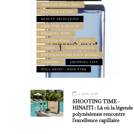
AMILCAR MEN’S MAG
BEAUTÉ À LA UNE
BEAUTY SELECTIONS
BIEN-ÊTRE & BEAUTÉ
BREAKING NEWS
FÊTE DES PÈRES
FÊTES
HOMME
IDÉES CADEAUX
NOS SÉLECTIONS POUR HOMME
SHOPPING
SHOPPING LIST
WELL BEING / BIEN-ÊTRE
21 juin 2026
SHOOTING TIME -
HINAITI : Là où la légende
polynésienne rencontre
l'excellence capillaire