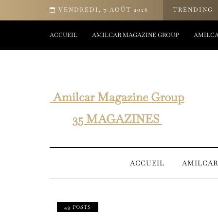
 bien-être d’Yves Rocher
VENDREDI, 7 AOÛT 2026
TRENDING
ACCUEIL
AMILCAR MAGAZINE GROUP
AMILCA
Amilcar Magazine Group
35 MAGAZINES
ACCUEIL
AMILCAR
49 POSTS