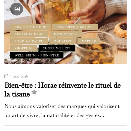
BEAUTÉ À LA UNE
BIEN-ÊTRE & BEAUTÉ
BREAKING NEWS
DÉCOUVERTE
FOOD & HEALTH
GOURMET
NATURE
SHOPPING
SHOPPING LIST
WELL BEING / BIEN-ÊTRE
3 mai 2026
Bien-être : Horae réinvente le rituel de
la tisane
Nous aimons valoriser des marques qui valorisent
un art de vivre, la naturalité et des gestes…