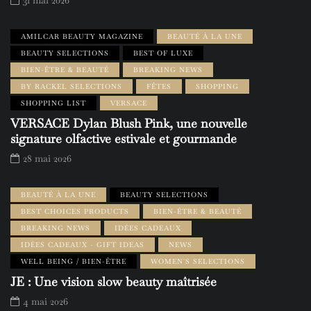
31 mai 2026
AMILCAR BEAUTY MAGAZINE
BEAUTÉ À LA UNE
BEAUTY SELECTIONS
BEST OF LUXE
BIEN-ÊTRE & BEAUTÉ
BREAKING NEWS
BY RACKEL SELECTIONS
FÊTES
SHOPPING
SHOPPING LIST
VERSACE
VERSACE Dylan Blush Pink, une nouvelle
signature olfactive estivale et gourmande
28 mai 2026
BEAUTÉ À LA UNE
BEAUTY SELECTIONS
BEST CHOICES PRODUCTS
BIEN-ÊTRE & BEAUTÉ
BREAKING NEWS
IDÉES CADEAUX
IDÉES CADEAUX - GIFT IDEAS
NEWS
WELL BEING / BIEN-ÊTRE
WOMEN'S SELECTIONS
JE : Une vision slow beauty maîtrisée
4 mai 2026