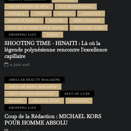
DESTINATION DE RÊVE
ÉCO-RESPONSABLE
ÉTHIQUE
FEMME
FRANCE
LIFESTYLE
MADE IN FRANCE
NATURE
NEWS FASHION
NOS SÉLECTIONS POUR FEMME
SHOOTING TIME
SHOPPING LIST
TAHITI
SHOOTING TIME - HINAITI : Là où la
légende polynésienne rencontre l'excellence
capillaire
21 juin 2026
AMILCAR BEAUTY MAGAZINE
AMILCAR MEN'S MAGAZINE
BEST CHOICES PRODUCTS
BEST OF LUXE
HOMME
MICHAEL KORS
SHOPPING
SHOPPING LIST
Coup de la Rédaction : MICHAEL KORS
POUR HOMME ABSOLU