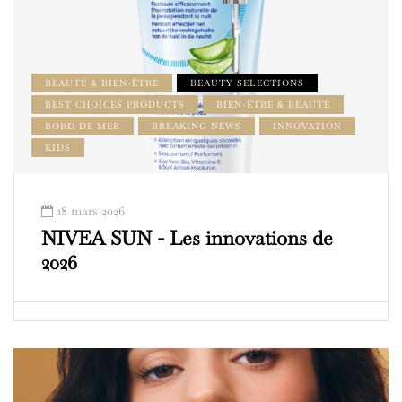
BEAUTÉ & BIEN-ÊTRE
BEAUTY SELECTIONS
BEST CHOICES PRODUCTS
BIEN-ÊTRE & BEAUTÉ
BORD DE MER
BREAKING NEWS
INNOVATION
KIDS
18 mars 2026
NIVEA SUN - Les innovations de
2026