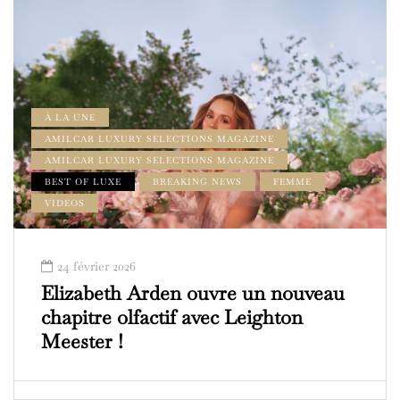
À LA UNE
AMILCAR LUXURY SELECTIONS MAGAZINE
AMILCAR LUXURY SELECTIONS MAGAZINE
BEST OF LUXE
BREAKING NEWS
FEMME
VIDEOS
24 février 2026
Elizabeth Arden ouvre un nouveau
chapitre olfactif avec Leighton
Meester !