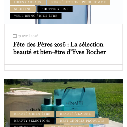
IDÉES CADEAUX
NOS SÉLECTIONS POUR HOMME
SHOPPING
SHOPPING LIST
WELL BEING / BIEN-ÊTRE
21 avril 2026
Fête des Pères 2026 : La sélection
beauté et bien-être d’Yves Rocher
BEAUTÉ & BIEN-ÊTRE
BEAUTÉ À LA UNE
BEAUTY SELECTIONS
BEST CHOICES PRODUCTS