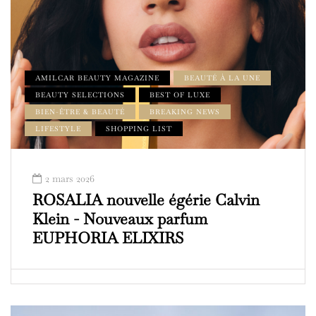
AMILCAR BEAUTY MAGAZINE
BEAUTÉ À LA UNE
BEAUTY SELECTIONS
BEST OF LUXE
BIEN-ÊTRE & BEAUTÉ
BREAKING NEWS
LIFESTYLE
SHOPPING LIST
2 mars 2026
ROSALIA nouvelle égérie Calvin
Klein - Nouveaux parfum
EUPHORIA ELIXIRS