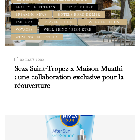
BEAUTY SELECTIONS
BEST OF LUXE
BREAKING NEWS
HÔTELS BORD DE MER
PARFUMS
TRAVEL GUIDE
TRAVEL SELECTIONS
VOYAGES
WELL BEING / BIEN-ÊTRE
WOMEN'S SELECTIONS
26 mars 2026
Sezz Saint-Tropez x Maison Maathi
: une collaboration exclusive pour la
réouverture