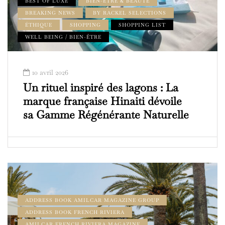
BEST OF LUXE
BIEN-ÊTRE & BEAUTÉ
BREAKING NEWS
BY RACKEL SELECTIONS
ÉTHIQUE
SHOPPING
SHOPPING LIST
WELL BEING / BIEN-ÊTRE
10 avril 2026
Un rituel inspiré des lagons : La
marque française Hinaiti dévoile
sa Gamme Régénérante Naturelle
ADDRESS BOOK AMILCAR MAGAZINE GROUP
ADDRESS BOOK FRENCH RIVIERA
AMILCAR FRENCH RIVIERA MAGAZINE