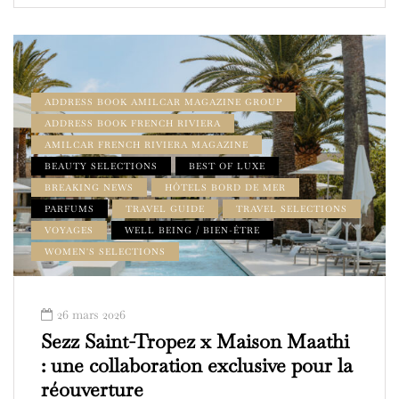
ADDRESS BOOK AMILCAR MAGAZINE GROUP
ADDRESS BOOK FRENCH RIVIERA
AMILCAR FRENCH RIVIERA MAGAZINE
BEAUTY SELECTIONS
BEST OF LUXE
BREAKING NEWS
HÔTELS BORD DE MER
PARFUMS
TRAVEL GUIDE
TRAVEL SELECTIONS
VOYAGES
WELL BEING / BIEN-ÊTRE
WOMEN'S SELECTIONS
26 mars 2026
Sezz Saint-Tropez x Maison Maathi
: une collaboration exclusive pour la
réouverture