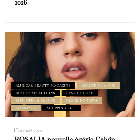
2026
AMILCAR BEAUTY MAGAZINE
BEAUTÉ À LA UNE
BEAUTY SELECTIONS
BEST OF LUXE
BIEN-ÊTRE & BEAUTÉ
BREAKING NEWS
LIFESTYLE
SHOPPING LIST
2 mars 2026
ROSALIA nouvelle égérie Calvin