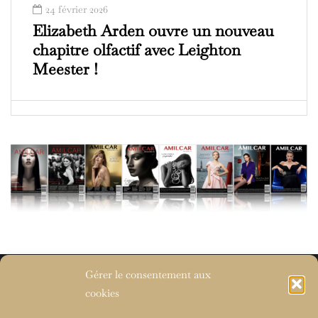
24 février 2026
Elizabeth Arden ouvre un nouveau
chapitre olfactif avec Leighton
Meester !
Gérer le consentement aux
AMILCAR BEAUTY BREAKING
cookies
NEWS