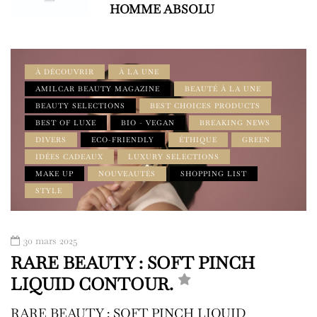
HOMME ABSOLU
À DÉCOUVRIR
À LA UNE
AMILCAR BEAUTY MAGAZINE
BEAUTÉ À LA UNE
BEAUTY SELECTIONS
BEST CHOICES PRODUCTS
BEST OF LUXE
BIO - VEGAN
BREAKING NEWS
DIVERS
ECO-FRIENDLY
ÉTHIQUE
GREEN
IDÉES CADEAUX
LUXURY SELECTIONS
MAKE UP
NOUVEAUTÉS
SHOPPING LIST
STYLE
30 mars 2025
RARE BEAUTY : SOFT PINCH
LIQUID CONTOUR.
RARE BEAUTY : SOFT PINCH LIQUID