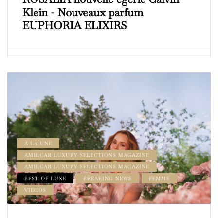
Klein - Nouveaux parfum
EUPHORIA ELIXIRS
À LA UNE
AMILCAR LUXURY SELECTIONS MAGAZINE
AMILCAR LUXURY SELECTIONS MAGAZINE
BEST OF LUXE
BREAKING NEWS
FEMME
VIDEOS