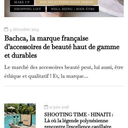
MAKE UP
NOS SÉLECTIONS POUR FEMME
SHOPPING LIST
WELL BEING / BIEN-ÊTRE
4 décembre 2023
Bachca, la marque française
d’accessoires de beauté haut de gamme
et durables
Le marché des accessoires beauté peut, lui aussi, être
éthique et qualitatif ! Et, la marque…
21 juin 2026
SHOOTING TIME - HINAITI :
Là où la légende polynésienne
rencontre l'excellence capillaire