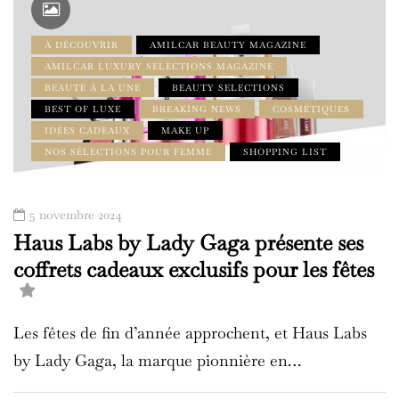
À DÉCOUVRIR
AMILCAR BEAUTY MAGAZINE
AMILCAR LUXURY SELECTIONS MAGAZINE
BEAUTÉ À LA UNE
BEAUTY SELECTIONS
BEST OF LUXE
BREAKING NEWS
COSMÉTIQUES
IDÉES CADEAUX
MAKE UP
NOS SÉLECTIONS POUR FEMME
SHOPPING LIST
5 novembre 2024
Haus Labs by Lady Gaga présente ses
coffrets cadeaux exclusifs pour les fêtes
Les fêtes de fin d’année approchent, et Haus Labs
by Lady Gaga, la marque pionnière en…