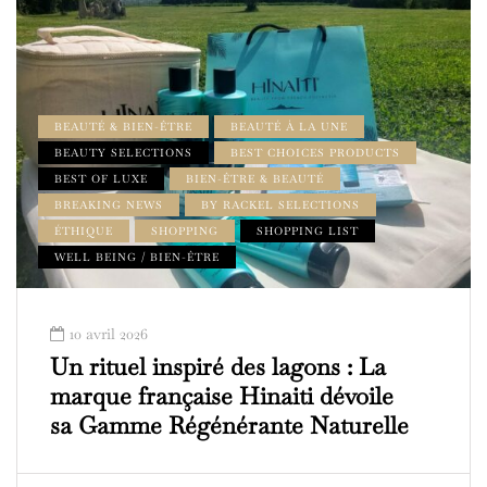
BEAUTÉ & BIEN-ÊTRE
BEAUTÉ À LA UNE
BEAUTY SELECTIONS
BEST CHOICES PRODUCTS
BEST OF LUXE
BIEN-ÊTRE & BEAUTÉ
BREAKING NEWS
BY RACKEL SELECTIONS
ÉTHIQUE
SHOPPING
SHOPPING LIST
WELL BEING / BIEN-ÊTRE
10 avril 2026
Un rituel inspiré des lagons : La
marque française Hinaiti dévoile
sa Gamme Régénérante Naturelle