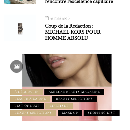
rencontre l'excellence capillaire
31 mai 2026
Coup de la Rédaction :
MICHAEL KORS POUR
HOMME ABSOLU
À DÉCOUVRIR
AMILCAR BEAUTY MAGAZINE
BEAUTÉ À LA UNE
BEAUTY SELECTIONS
BEST OF LUXE
LIFESTYLE
LUXURY SELECTIONS
MAKE UP
SHOPPING LIST