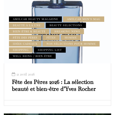
AMILCAR BEAUTY MAGAZINE
AMILCAR MEN’S MAG
BEAUTÉ À LA UNE
BEAUTY SELECTIONS
BIEN-ÊTRE & BEAUTÉ
BREAKING NEWS
FÊTE DES PÈRES
FÊTES
HOMME
IDÉES CADEAUX
NOS SÉLECTIONS POUR HOMME
SHOPPING
SHOPPING LIST
WELL BEING / BIEN-ÊTRE
21 avril 2026
Fête des Pères 2026 : La sélection
beauté et bien-être d’Yves Rocher