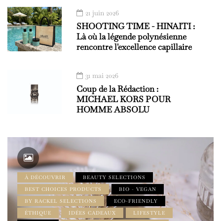
21 juin 2026
SHOOTING TIME - HINAITI :
Là où la légende polynésienne
rencontre l'excellence capillaire
31 mai 2026
Coup de la Rédaction :
MICHAEL KORS POUR
HOMME ABSOLU
À DÉCOUVRIR
BEAUTY SELECTIONS
BEST CHOICES PRODUCTS
BIO - VEGAN
BY RACKEL SELECTIONS
ECO-FRIENDLY
ÉTHIQUE
IDÉES CADEAUX
LIFESTYLE