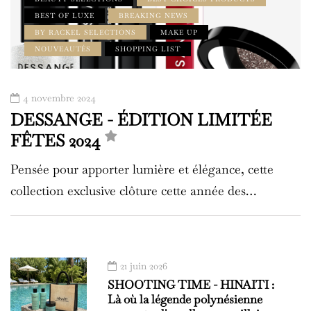
BEST OF LUXE
BREAKING NEWS
BY RACKEL SELECTIONS
MAKE UP
NOUVEAUTÉS
SHOPPING LIST
4 novembre 2024
DESSANGE - ÉDITION LIMITÉE
FÊTES 2024
Pensée pour apporter lumière et élégance, cette
collection exclusive clôture cette année des…
21 juin 2026
SHOOTING TIME - HINAITI :
Là où la légende polynésienne