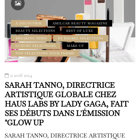
À DÉCOUVRIR
AMILCAR BEAUTY MAGAZINE
BEAUTY SELECTIONS
BEST OF LUXE
BREAKING NEWS
BY RACKEL SELECTIONS
LUXURY SELECTIONS
MAKE UP
NOS SÉLECTIONS POUR FEMME
11 avril 2024
SARAH TANNO, DIRECTRICE
ARTISTIQUE GLOBALE CHEZ
HAUS LABS BY LADY GAGA, FAIT
SES DÉBUTS DANS L'ÉMISSION
"GLOW UP
SARAH TANNO, DIRECTRICE ARTISTIQUE