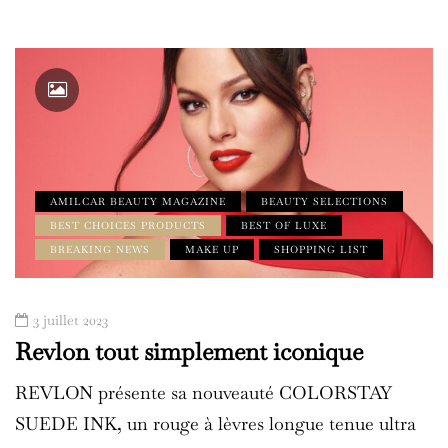
AMILCAR BEAUTY MAGAZINE
BEAUTY SELECTIONS
BEST CHOICES PRODUCTS
BEST OF LUXE
BREAKING NEWS
MAKE UP
SHOPPING LIST
3 juillet 2023
Revlon tout simplement iconique
REVLON présente sa nouveauté COLORSTAY
SUEDE INK, un rouge à lèvres longue tenue ultra