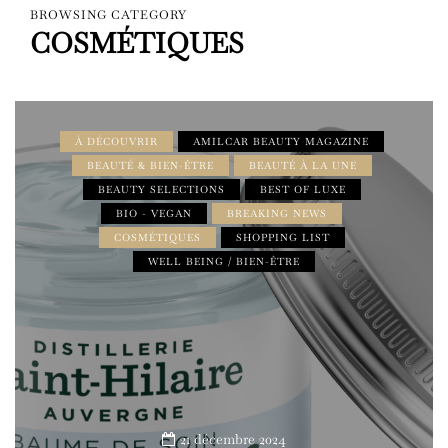
BROWSING CATEGORY
COSMÉTIQUES
À DÉCOUVRIR
AMILCAR BEAUTY MAGAZINE
BEAUTÉ & BIEN-ÊTRE
BEAUTÉ À LA UNE
BEAUTY SELECTIONS
BEST OF LUXE
BIO - VEGAN
BREAKING NEWS
COSMÉTIQUES
SHOPPING LIST
WELL BEING / BIEN-ÊTRE
21 décembre 2024