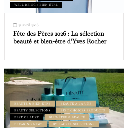
WELL BEING / BIEN-ÊTRE
21 avril 2026
Fête des Pères 2026 : La sélection
beauté et bien-être d’Yves Rocher
BEAUTÉ & BIEN-ÊTRE
BEAUTÉ À LA UNE
BEAUTY SELECTIONS
BEST CHOICES PRODUCTS
BEST OF LUXE
BIEN-ÊTRE & BEAUTÉ
BREAKING NEWS
BY RACKEL SELECTIONS