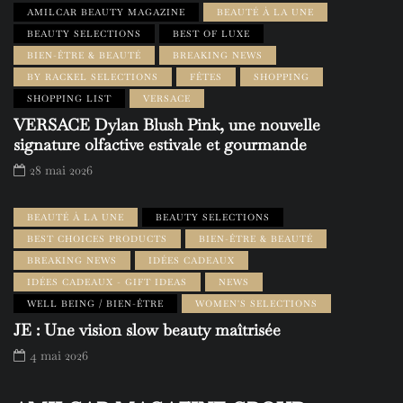
AMILCAR BEAUTY MAGAZINE
BEAUTÉ À LA UNE
BEAUTY SELECTIONS
BEST OF LUXE
BIEN-ÊTRE & BEAUTÉ
BREAKING NEWS
BY RACKEL SELECTIONS
FÊTES
SHOPPING
SHOPPING LIST
VERSACE
VERSACE Dylan Blush Pink, une nouvelle
signature olfactive estivale et gourmande
28 mai 2026
BEAUTÉ À LA UNE
BEAUTY SELECTIONS
BEST CHOICES PRODUCTS
BIEN-ÊTRE & BEAUTÉ
BREAKING NEWS
IDÉES CADEAUX
IDÉES CADEAUX - GIFT IDEAS
NEWS
WELL BEING / BIEN-ÊTRE
WOMEN'S SELECTIONS
JE : Une vision slow beauty maîtrisée
4 mai 2026