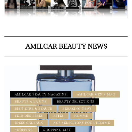
AMILCAR BEAUTY NEWS
AMILCAR BEAUTY MAGAZINE
AMILCAR MEN’S MAG
BEAUTÉ À LA UNE
BEAUTY SELECTIONS
BIEN-ÊTRE & BEAUTÉ
BREAKING NEWS
FÊTE DES PÈRES
FÊTES
HOMME
IDÉES CADEAUX
NOS SÉLECTIONS POUR HOMME
SHOPPING
SHOPPING LIST