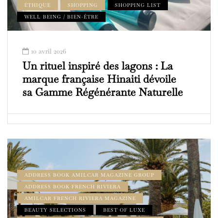
ÉTHIQUE
SHOPPING
SHOPPING LIST
WELL BEING / BIEN-ÊTRE
10 avril 2026
Un rituel inspiré des lagons : La
marque française Hinaiti dévoile
sa Gamme Régénérante Naturelle
ADDRESS BOOK AMILCAR MAGAZINE GROUP
ADDRESS BOOK FRENCH RIVIERA
AMILCAR FRENCH RIVIERA MAGAZINE
BEAUTY SELECTIONS
BEST OF LUXE