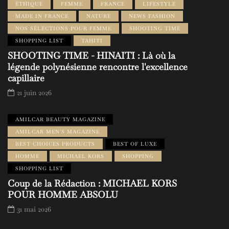
ÉTHIQUE
FEMME
FRANCE
LIFESTYLE
MADE IN FRANCE
NATURE
NEWS FASHION
NOS SÉLECTIONS POUR FEMME
SHOOTING TIME
SHOPPING LIST
TAHITI
SHOOTING TIME - HINAITI : Là où la
légende polynésienne rencontre l'excellence
capillaire
21 juin 2026
AMILCAR BEAUTY MAGAZINE
AMILCAR MEN'S MAGAZINE
BEST CHOICES PRODUCTS
BEST OF LUXE
HOMME
MICHAEL KORS
SHOPPING
SHOPPING LIST
Coup de la Rédaction : MICHAEL KORS
POUR HOMME ABSOLU
31 mai 2026