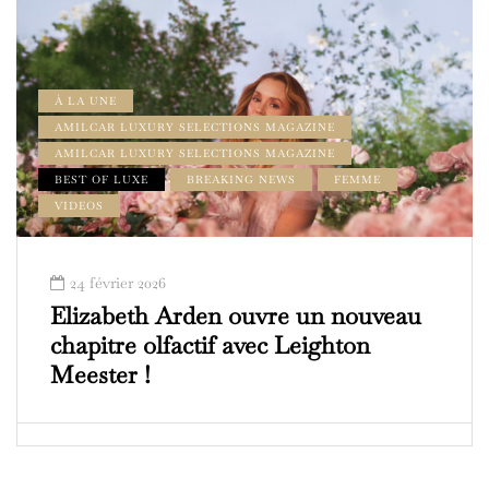
À LA UNE
AMILCAR LUXURY SELECTIONS MAGAZINE
AMILCAR LUXURY SELECTIONS MAGAZINE
BEST OF LUXE
BREAKING NEWS
FEMME
VIDEOS
24 février 2026
Elizabeth Arden ouvre un nouveau
chapitre olfactif avec Leighton
Meester !