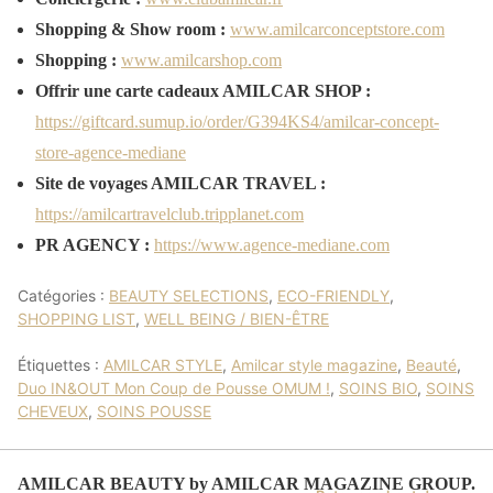
Shopping & Show room :
www.amilcarconceptstore.com
Shopping :
www.amilcarshop.com
Offrir une carte cadeaux AMILCAR SHOP :
https://giftcard.sumup.io/order/G394KS4/amilcar-concept-
store-agence-mediane
Site de voyages AMILCAR TRAVEL :
https://amilcartravelclub.tripplanet.com
PR AGENCY :
https://www.agence-mediane.com
Catégories :
BEAUTY SELECTIONS
,
ECO-FRIENDLY
,
SHOPPING LIST
,
WELL BEING / BIEN-ÊTRE
Étiquettes :
AMILCAR STYLE
,
Amilcar style magazine
,
Beauté
,
Duo IN&OUT Mon Coup de Pousse OMUM !
,
SOINS BIO
,
SOINS
CHEVEUX
,
SOINS POUSSE
AMILCAR BEAUTY by AMILCAR MAGAZINE GROUP.