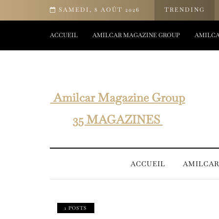
en-être d’Yves Rocher
SAMEDI, 8 AOÛT 2026
TRENDING
ACCUEIL
AMILCAR MAGAZINE GROUP
AMILCA
Amilcar Magazine Group
35 MAGAZINES
ACCUEIL
AMILCAR
1 POSTS