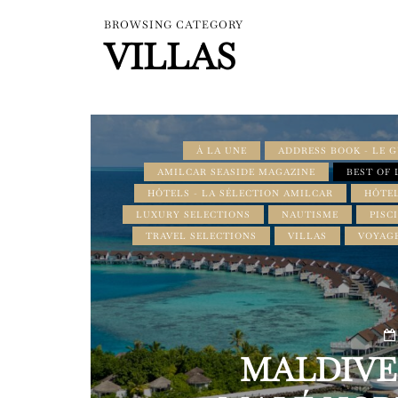
BROWSING CATEGORY
VILLAS
À LA UNE
ADDRESS BOOK - LE 
AMILCAR SEASIDE MAGAZINE
BEST OF 
HÔTELS - LA SÉLECTION AMILCAR
HÔTEL
LUXURY SELECTIONS
NAUTISME
PISC
TRAVEL SELECTIONS
VILLAS
VOYAG
MALDIVES