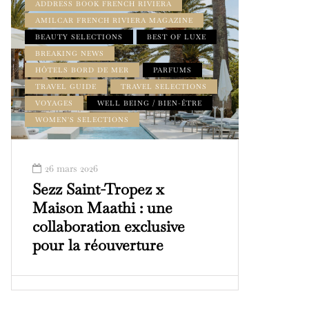
ADDRESS BOOK FRENCH RIVIERA
AMILCAR FRENCH RIVIERA MAGAZINE
BEAUTY SELECTIONS
BEST OF LUXE
BREAKING NEWS
HÔTELS BORD DE MER
PARFUMS
TRAVEL GUIDE
TRAVEL SELECTIONS
VOYAGES
WELL BEING / BIEN-ÊTRE
WOMEN'S SELECTIONS
26 mars 2026
Sezz Saint-Tropez x
Maison Maathi : une
collaboration exclusive
pour la réouverture