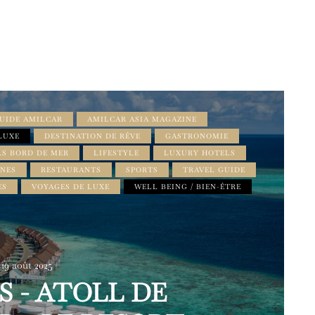
GUIDE AMILCAR
AMILCAR ASIA MAGAZINE
LUXE
DESTINATION DE RÊVE
GASTRONOMIE
S BORD DE MER
LIFESTYLE
LUXURY HOTELS
INES
RESTAURANTS
SPORTS
TRAVEL GUIDE
ES
VOYAGES DE LUXE
WELL BEING / BIEN-ÊTRE
19 août 2025
 - ATOLL DE