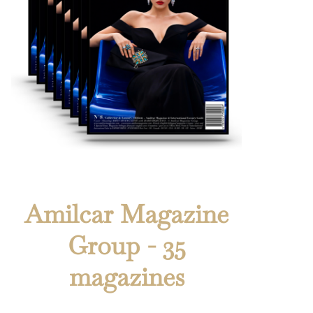
Amilcar Magazine
Group - 35
magazines