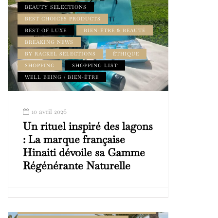
BEAUTY SELECTIONS
BEST CHOICES PRODUCTS
BEST OF LUXE
BIEN-ÊTRE & BEAUTÉ
BREAKING NEWS
BY RACKEL SELECTIONS
ÉTHIQUE
SHOPPING
SHOPPING LIST
WELL BEING / BIEN-ÊTRE
10 avril 2026
Un rituel inspiré des lagons
: La marque française
Hinaiti dévoile sa Gamme
Régénérante Naturelle
ADDRESS BOOK AMILCAR MAGAZINE
GROUP