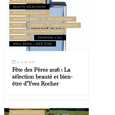
BEAUTÉ À LA UNE
BEAUTY SELECTIONS
BIEN-ÊTRE & BEAUTÉ
BREAKING NEWS
FÊTE DES PÈRES
FÊTES
HOMME
IDÉES CADEAUX
NOS SÉLECTIONS POUR HOMME
SHOPPING
SHOPPING LIST
WELL BEING / BIEN-ÊTRE
21 avril 2026
Fête des Pères 2026 : La
sélection beauté et bien-
être d’Yves Rocher
BEAUTÉ & BIEN-ÊTRE
BEAUTÉ À LA UNE