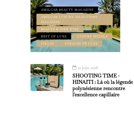
AMILCAR BEAUTY MAGAZINE
AMILCAR LUXURY SELECTIONS
MAGAZINE
BEAUTÉ & BIEN-ÊTRE
BEST OF LUXE
LUXURY HOTELS
VILLAS
VOYAGES DE LUXE
21 juin 2026
SHOOTING TIME -
HINAITI : Là où la légende
polynésienne rencontre
l'excellence capillaire