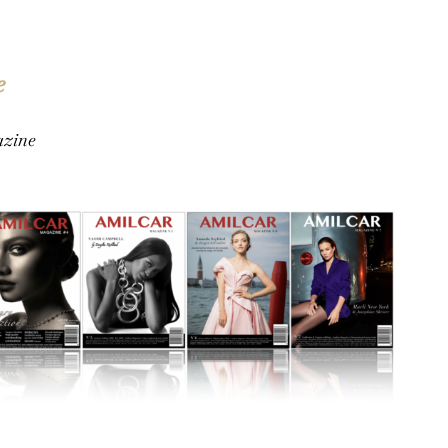
e
zine