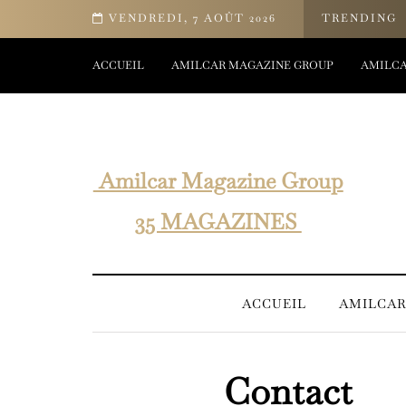
 bien-être d’Yves Rocher
VENDREDI, 7 AOÛT 2026
TRENDING
ACCUEIL
AMILCAR MAGAZINE GROUP
AMILCA
Amilcar Magazine Group
35 MAGAZINES
ACCUEIL
AMILCAR
Contact