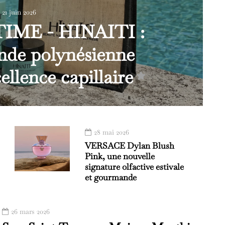
21 juin 2026
ME - HINAITI :
ende polynésienne
ellence capillaire
28 mai 2026
VERSACE Dylan Blush
Pink, une nouvelle
signature olfactive estivale
et gourmande
26 mars 2026