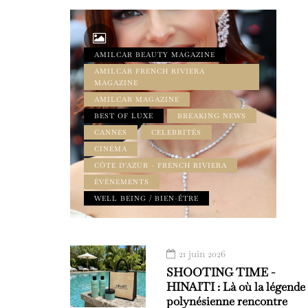
AMILCAR BEAUTY MAGAZINE
AMILCAR FRENCH RIVIERA
MAGAZINE
AMILCAR MAGAZINE
BEST OF LUXE
BREAKING NEWS
CANNES
CELEBRITÉS
CINÉMA
CÔTE D'AZUR - FRENCH RIVIERA
ÉVÉNEMENTS
WELL BEING / BIEN-ÊTRE
21 juin 2026
SHOOTING TIME -
HINAITI : Là où la légende
polynésienne rencontre