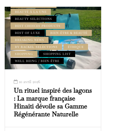
BEAUTÉ & BIEN-ÊTRE
BEAUTÉ À LA UNE
BEAUTY SELECTIONS
BEST CHOICES PRODUCTS
BEST OF LUXE
BIEN-ÊTRE & BEAUTÉ
BREAKING NEWS
BY RACKEL SELECTIONS
ÉTHIQUE
SHOPPING
SHOPPING LIST
WELL BEING / BIEN-ÊTRE
10 avril 2026
Un rituel inspiré des lagons
: La marque française
Hinaiti dévoile sa Gamme
Régénérante Naturelle