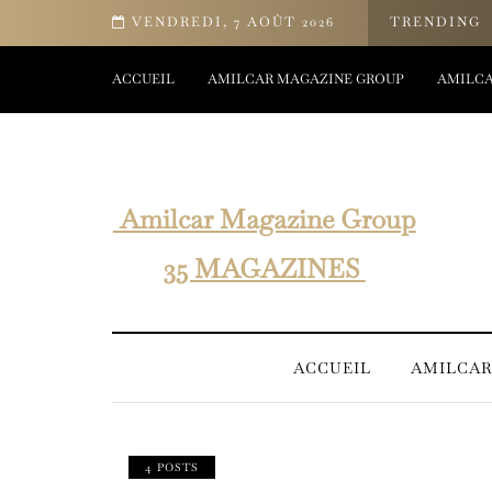
 bien-être d’Yves Rocher
VENDREDI, 7 AOÛT 2026
TRENDING
ACCUEIL
AMILCAR MAGAZINE GROUP
AMILCA
Amilcar Magazine Group
35 MAGAZINES
ACCUEIL
AMILCAR
4 POSTS