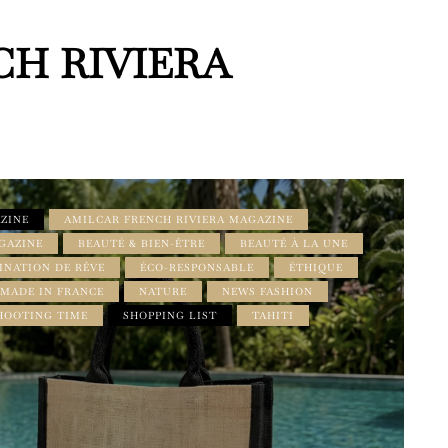
CH RIVIERA
ZINE
AMILCAR FRENCH RIVIERA MAGAZINE
GAZINE
BEAUTÉ & BIEN-ÊTRE
BEAUTÉ À LA UNE
INATION DE RÊVE
ÉCO-RESPONSABLE
ÉTHIQUE
MADE IN FRANCE
NATURE
NEWS FASHION
HOOTING TIME
SHOPPING LIST
TAHITI