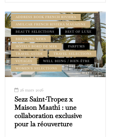
ADDRESS BOOK AMILCAR MAGAZINE
GROUP
ADDRESS BOOK FRENCH RIVIERA
AMILCAR FRENCH RIVIERA MAGAZINE
BEAUTY SELECTIONS
BEST OF LUXE
BREAKING NEWS
HÔTELS BORD DE MER
PARFUMS
TRAVEL GUIDE
TRAVEL SELECTIONS
VOYAGES
WELL BEING / BIEN-ÊTRE
WOMEN'S SELECTIONS
26 mars 2026
Sezz Saint-Tropez x
Maison Maathi : une
collaboration exclusive
pour la réouverture