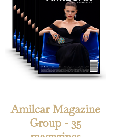
Amilcar Magazine
Group - 35
magazines