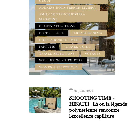
GROUP
ADDRESS BOOK FRENCH RIVIERA
AMILCAR FRENCH RIVIERA
MAGAZINE
BEAUTY SELECTIONS
BEST OF LUXE
BREAKING NEWS
HÔTELS BORD DE MER
PARFUMS
TRAVEL GUIDE
TRAVEL SELECTIONS
VOYAGES
WELL BEING / BIEN-ÊTRE
WOMEN'S SELECTIONS
21 juin 2026
SHOOTING TIME -
HINAITI : Là où la légende
polynésienne rencontre
l'excellence capillaire