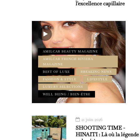
l'excellence capillaire
AMILCAR BEAUTY MAGAZINE
AMILCAR FRENCH RIVIERA
MAGAZINE
BEST OF LUXE
BREAKING NEWS
FASHION & STYLE
LIFESTYLE
LUXURY SELECTIONS
WELL BEING / BIEN-ÊTRE
21 juin 2026
SHOOTING TIME -
HINAITI : Là où la légende