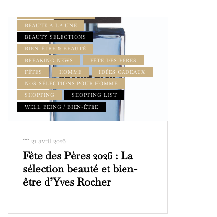
AMILCAR BEAUTY MAGAZINE
AMILCAR MEN’S MAG
BEAUTÉ À LA UNE
BEAUTY SELECTIONS
BIEN-ÊTRE & BEAUTÉ
BREAKING NEWS
FÊTE DES PÈRES
FÊTES
HOMME
IDÉES CADEAUX
NOS SÉLECTIONS POUR HOMME
SHOPPING
SHOPPING LIST
WELL BEING / BIEN-ÊTRE
21 avril 2026
Fête des Pères 2026 : La
sélection beauté et bien-
être d’Yves Rocher