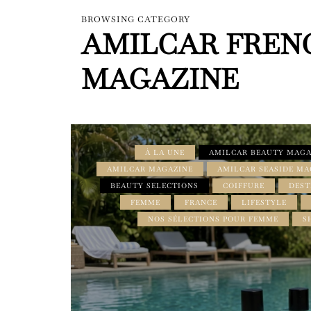
BROWSING CATEGORY
AMILCAR FREN
MAGAZINE
À LA UNE
AMILCAR BEAUTY MAGA
AMILCAR MAGAZINE
AMILCAR SEASIDE MA
BEAUTY SELECTIONS
COIFFURE
DEST
FEMME
FRANCE
LIFESTYLE
NOS SÉLECTIONS POUR FEMME
S