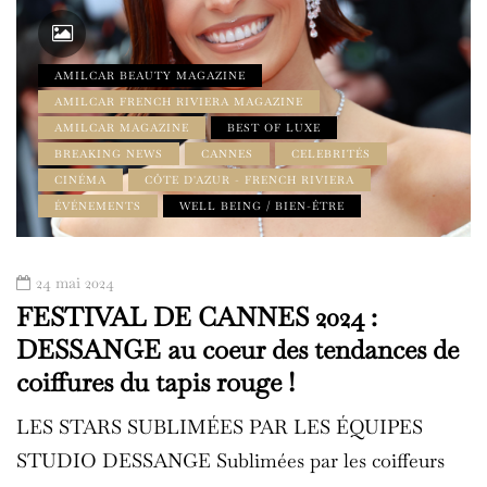
AMILCAR BEAUTY MAGAZINE
AMILCAR FRENCH RIVIERA MAGAZINE
AMILCAR MAGAZINE
BEST OF LUXE
BREAKING NEWS
CANNES
CELEBRITÉS
CINÉMA
CÔTE D'AZUR - FRENCH RIVIERA
ÉVÉNEMENTS
WELL BEING / BIEN-ÊTRE
24 mai 2024
FESTIVAL DE CANNES 2024 :
DESSANGE au coeur des tendances de
coiffures du tapis rouge !
LES STARS SUBLIMÉES PAR LES ÉQUIPES
STUDIO DESSANGE Sublimées par les coiffeurs