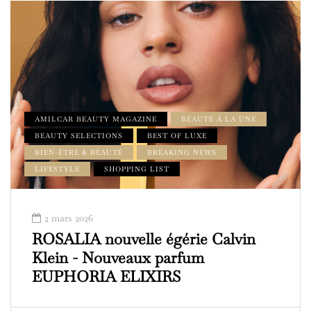
AMILCAR BEAUTY MAGAZINE
BEAUTÉ À LA UNE
BEAUTY SELECTIONS
BEST OF LUXE
BIEN-ÊTRE & BEAUTÉ
BREAKING NEWS
LIFESTYLE
SHOPPING LIST
2 mars 2026
ROSALIA nouvelle égérie Calvin
Klein - Nouveaux parfum
EUPHORIA ELIXIRS