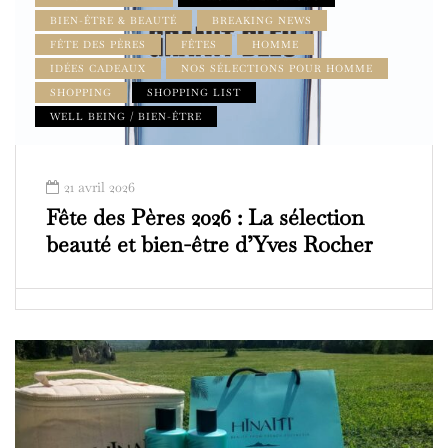
BIEN-ÊTRE & BEAUTÉ
BREAKING NEWS
FÊTE DES PÈRES
FÊTES
HOMME
IDÉES CADEAUX
NOS SÉLECTIONS POUR HOMME
SHOPPING
SHOPPING LIST
WELL BEING / BIEN-ÊTRE
21 avril 2026
Fête des Pères 2026 : La sélection
beauté et bien-être d’Yves Rocher