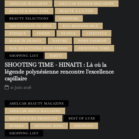
AMILCAR MAGAZINE
AMILCAR SEASIDE MAGAZINE
BEAUTÉ & BIEN-ÊTRE
BEAUTÉ À LA UNE
BEAUTY SELECTIONS
COIFFURE
DESTINATION DE RÊVE
ÉCO-RESPONSABLE
ÉTHIQUE
FEMME
FRANCE
LIFESTYLE
MADE IN FRANCE
NATURE
NEWS FASHION
NOS SÉLECTIONS POUR FEMME
SHOOTING TIME
SHOPPING LIST
TAHITI
SHOOTING TIME - HINAITI : Là où la
légende polynésienne rencontre l'excellence
capillaire
21 juin 2026
AMILCAR BEAUTY MAGAZINE
AMILCAR MEN'S MAGAZINE
BEST CHOICES PRODUCTS
BEST OF LUXE
HOMME
MICHAEL KORS
SHOPPING
SHOPPING LIST