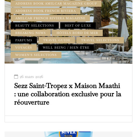
ADDRESS BOOK AMILCAR MAGAZINE GROUP
ADDRESS BOOK FRENCH RIVIERA
AMILCAR FRENCH RIVIERA MAGAZINE
BEAUTY SELECTIONS
BEST OF LUXE
BREAKING NEWS
HÔTELS BORD DE MER
PARFUMS
TRAVEL GUIDE
TRAVEL SELECTIONS
VOYAGES
WELL BEING / BIEN-ÊTRE
WOMEN'S SELECTIONS
26 mars 2026
Sezz Saint-Tropez x Maison Maathi
: une collaboration exclusive pour la
réouverture