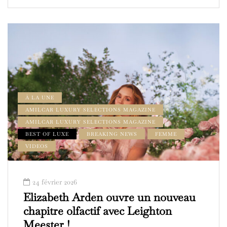
À LA UNE
AMILCAR LUXURY SELECTIONS MAGAZINE
AMILCAR LUXURY SELECTIONS MAGAZINE
BEST OF LUXE
BREAKING NEWS
FEMME
VIDEOS
24 février 2026
Elizabeth Arden ouvre un nouveau
chapitre olfactif avec Leighton
Meester !