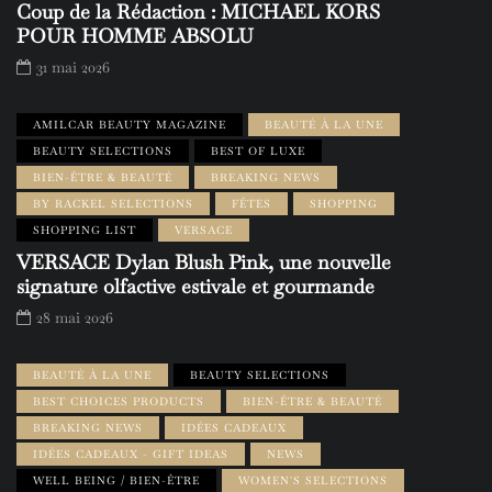
Coup de la Rédaction : MICHAEL KORS
POUR HOMME ABSOLU
31 mai 2026
AMILCAR BEAUTY MAGAZINE
BEAUTÉ À LA UNE
BEAUTY SELECTIONS
BEST OF LUXE
BIEN-ÊTRE & BEAUTÉ
BREAKING NEWS
BY RACKEL SELECTIONS
FÊTES
SHOPPING
SHOPPING LIST
VERSACE
VERSACE Dylan Blush Pink, une nouvelle
signature olfactive estivale et gourmande
28 mai 2026
BEAUTÉ À LA UNE
BEAUTY SELECTIONS
BEST CHOICES PRODUCTS
BIEN-ÊTRE & BEAUTÉ
BREAKING NEWS
IDÉES CADEAUX
IDÉES CADEAUX - GIFT IDEAS
NEWS
WELL BEING / BIEN-ÊTRE
WOMEN'S SELECTIONS