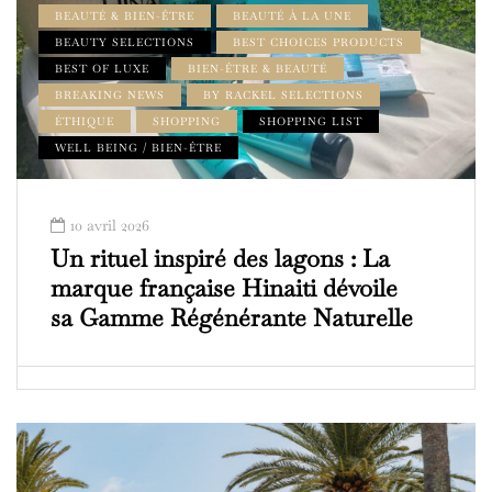
BEAUTÉ & BIEN-ÊTRE
BEAUTÉ À LA UNE
BEAUTY SELECTIONS
BEST CHOICES PRODUCTS
BEST OF LUXE
BIEN-ÊTRE & BEAUTÉ
BREAKING NEWS
BY RACKEL SELECTIONS
ÉTHIQUE
SHOPPING
SHOPPING LIST
WELL BEING / BIEN-ÊTRE
10 avril 2026
Un rituel inspiré des lagons : La
marque française Hinaiti dévoile
sa Gamme Régénérante Naturelle