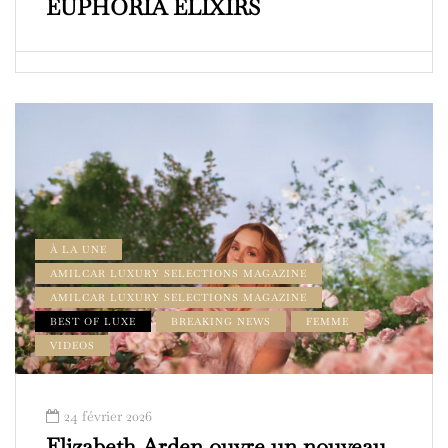
EUPHORIA ELIXIRS
À LA UNE
AMILCAR LUXURY SELECTIONS MAGAZINE
AMILCAR LUXURY SELECTIONS MAGAZINE
BEST OF LUXE
BREAKING NEWS
FEMME
VIDEOS
24 février 2026
Elizabeth Arden ouvre un nouveau