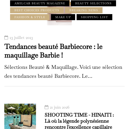
AMILCAR BEAUTY MAGAZINE
BEAUTY SELECTIONS
BEST CHOICES PRODUCTS
BREAKING NEWS
FASHION & STYLE
MAKE UP
SHOPPING LIST
23 juillet 2023
Tendances beauté Barbiecore : le
maquillage Barbie !
Sélections Beauté & Maquillage. Voici une sélection
des tendances beauté Barbiecore. Le…
21 juin 2026
SHOOTING TIME - HINAITI :
Là où la légende polynésienne
rencontre l'excellence capillaire