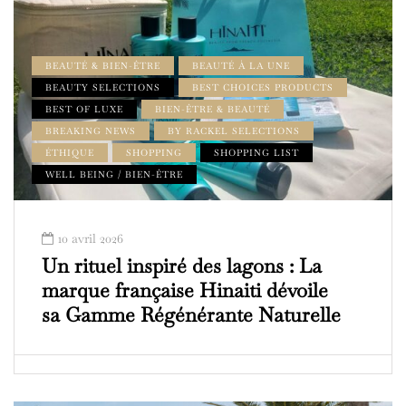
BEAUTÉ & BIEN-ÊTRE
BEAUTÉ À LA UNE
BEAUTY SELECTIONS
BEST CHOICES PRODUCTS
BEST OF LUXE
BIEN-ÊTRE & BEAUTÉ
BREAKING NEWS
BY RACKEL SELECTIONS
ÉTHIQUE
SHOPPING
SHOPPING LIST
WELL BEING / BIEN-ÊTRE
10 avril 2026
Un rituel inspiré des lagons : La
marque française Hinaiti dévoile
sa Gamme Régénérante Naturelle