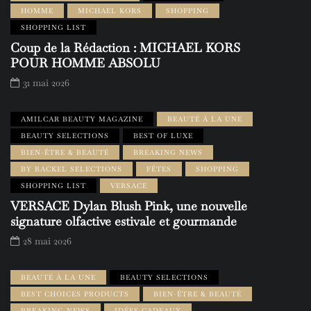
HOMME
MICHAEL KORS
SHOPPING
SHOPPING LIST
Coup de la Rédaction : MICHAEL KORS
POUR HOMME ABSOLU
31 mai 2026
AMILCAR BEAUTY MAGAZINE
BEAUTÉ À LA UNE
BEAUTY SELECTIONS
BEST OF LUXE
BIEN-ÊTRE & BEAUTÉ
BREAKING NEWS
BY RACKEL SELECTIONS
FÊTES
SHOPPING
SHOPPING LIST
VERSACE
VERSACE Dylan Blush Pink, une nouvelle
signature olfactive estivale et gourmande
28 mai 2026
BEAUTÉ À LA UNE
BEAUTY SELECTIONS
BEST CHOICES PRODUCTS
BIEN-ÊTRE & BEAUTÉ
BREAKING NEWS
IDÉES CADEAUX