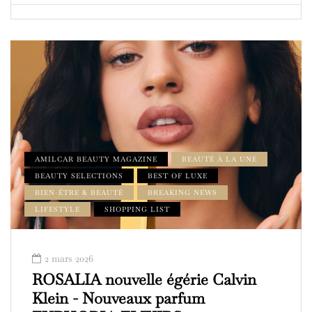
AMILCAR BEAUTY MAGAZINE
BEAUTÉ À LA UNE
BEAUTY SELECTIONS
BEST OF LUXE
BIEN-ÊTRE & BEAUTÉ
BREAKING NEWS
LIFESTYLE
SHOPPING LIST
2 mars 2026
ROSALIA nouvelle égérie Calvin
Klein - Nouveaux parfum