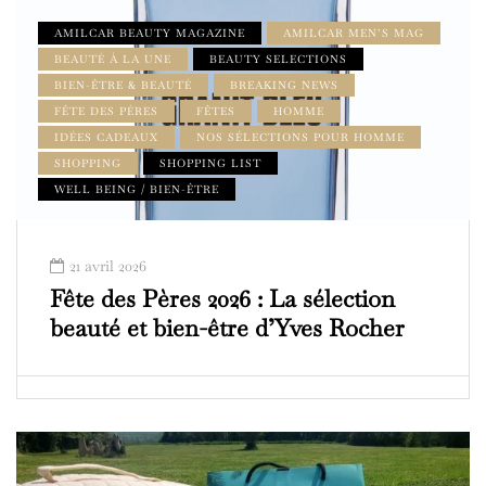
AMILCAR BEAUTY MAGAZINE
AMILCAR MEN’S MAG
BEAUTÉ À LA UNE
BEAUTY SELECTIONS
BIEN-ÊTRE & BEAUTÉ
BREAKING NEWS
FÊTE DES PÈRES
FÊTES
HOMME
IDÉES CADEAUX
NOS SÉLECTIONS POUR HOMME
SHOPPING
SHOPPING LIST
WELL BEING / BIEN-ÊTRE
21 avril 2026
Fête des Pères 2026 : La sélection
beauté et bien-être d’Yves Rocher