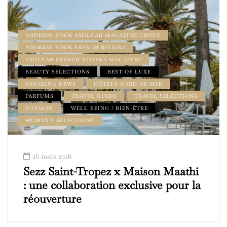
ADDRESS BOOK AMILCAR MAGAZINE GROUP
ADDRESS BOOK FRENCH RIVIERA
AMILCAR FRENCH RIVIERA MAGAZINE
BEAUTY SELECTIONS
BEST OF LUXE
BREAKING NEWS
HÔTELS BORD DE MER
PARFUMS
TRAVEL GUIDE
TRAVEL SELECTIONS
VOYAGES
WELL BEING / BIEN-ÊTRE
WOMEN'S SELECTIONS
26 mars 2026
Sezz Saint-Tropez x Maison Maathi
: une collaboration exclusive pour la
réouverture