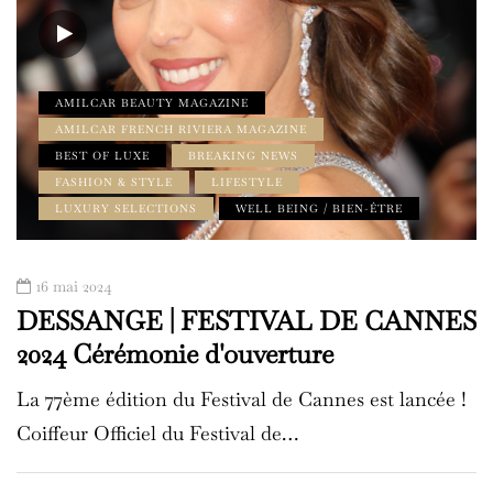
AMILCAR BEAUTY MAGAZINE
AMILCAR FRENCH RIVIERA MAGAZINE
BEST OF LUXE
BREAKING NEWS
FASHION & STYLE
LIFESTYLE
LUXURY SELECTIONS
WELL BEING / BIEN-ÊTRE
16 mai 2024
DESSANGE | FESTIVAL DE CANNES
2024 Cérémonie d'ouverture
La 77ème édition du Festival de Cannes est lancée !
Coiffeur Officiel du Festival de…