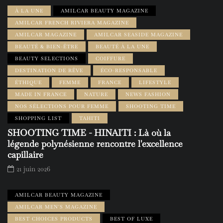
À LA UNE
AMILCAR BEAUTY MAGAZINE
AMILCAR FRENCH RIVIERA MAGAZINE
AMILCAR MAGAZINE
AMILCAR SEASIDE MAGAZINE
BEAUTÉ & BIEN-ÊTRE
BEAUTÉ À LA UNE
BEAUTY SELECTIONS
COIFFURE
DESTINATION DE RÊVE
ÉCO-RESPONSABLE
ÉTHIQUE
FEMME
FRANCE
LIFESTYLE
MADE IN FRANCE
NATURE
NEWS FASHION
NOS SÉLECTIONS POUR FEMME
SHOOTING TIME
SHOPPING LIST
TAHITI
SHOOTING TIME - HINAITI : Là où la
légende polynésienne rencontre l'excellence
capillaire
21 juin 2026
AMILCAR BEAUTY MAGAZINE
AMILCAR MEN'S MAGAZINE
BEST CHOICES PRODUCTS
BEST OF LUXE