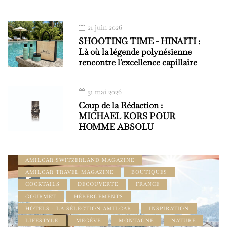
21 juin 2026
SHOOTING TIME - HINAITI :
Là où la légende polynésienne
rencontre l'excellence capillaire
31 mai 2026
À DÉCOUVRIR
ADDRESS BOOK - LE GUIDE AMILCAR
Coup de la Rédaction :
ADDRESS BOOK AMILCAR MAGAZINE GROUP
MICHAEL KORS POUR
AMILCAR GOURMET MAGAZINE
HOMME ABSOLU
AMILCAR MAGAZINE
AMILCAR MAGAZINE GROUP
AMILCAR SELECTIONS
AMILCAR SWITZERLAND MAGAZINE
AMILCAR TRAVEL MAGAZINE
BOUTIQUES
COCKTAILS
DÉCOUVERTE
FRANCE
GOURMET
HÉBERGEMENTS
HÔTELS - LA SÉLECTION AMILCAR
INSPIRATION
LIFESTYLE
MEGÈVE
MONTAGNE
NATURE