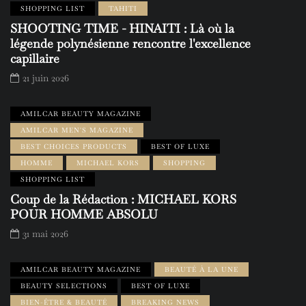
SHOPPING LIST
TAHITI
SHOOTING TIME - HINAITI : Là où la
légende polynésienne rencontre l'excellence
capillaire
21 juin 2026
AMILCAR BEAUTY MAGAZINE
AMILCAR MEN'S MAGAZINE
BEST CHOICES PRODUCTS
BEST OF LUXE
HOMME
MICHAEL KORS
SHOPPING
SHOPPING LIST
Coup de la Rédaction : MICHAEL KORS
POUR HOMME ABSOLU
31 mai 2026
AMILCAR BEAUTY MAGAZINE
BEAUTÉ À LA UNE
BEAUTY SELECTIONS
BEST OF LUXE
BIEN-ÊTRE & BEAUTÉ
BREAKING NEWS