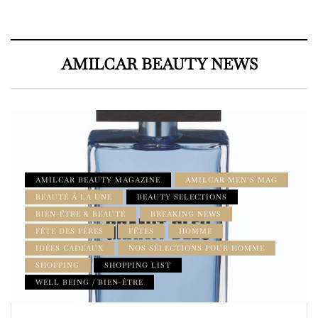
AMILCAR BEAUTY NEWS
AMILCAR BEAUTY MAGAZINE
AMILCAR MEN’S MAG
BEAUTÉ À LA UNE
BEAUTY SELECTIONS
BIEN-ÊTRE & BEAUTÉ
BREAKING NEWS
FÊTE DES PÈRES
FÊTES
HOMME
IDÉES CADEAUX
NOS SÉLECTIONS POUR HOMME
SHOPPING
SHOPPING LIST
WELL BEING / BIEN-ÊTRE