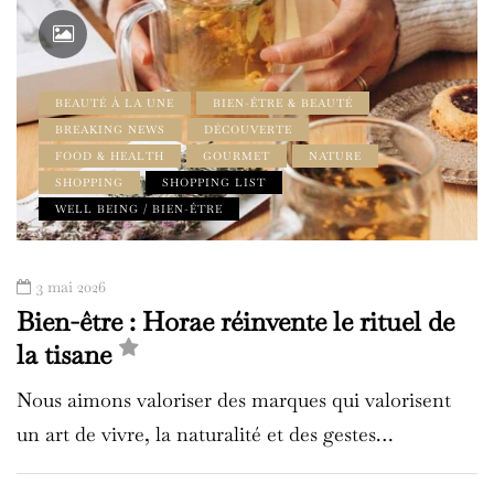
BEAUTÉ À LA UNE
BIEN-ÊTRE & BEAUTÉ
BREAKING NEWS
DÉCOUVERTE
FOOD & HEALTH
GOURMET
NATURE
SHOPPING
SHOPPING LIST
WELL BEING / BIEN-ÊTRE
3 mai 2026
Bien-être : Horae réinvente le rituel de
la tisane
Nous aimons valoriser des marques qui valorisent
un art de vivre, la naturalité et des gestes…