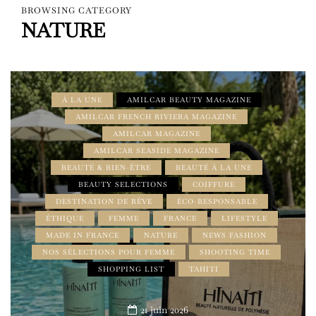
BROWSING CATEGORY
NATURE
À LA UNE
AMILCAR BEAUTY MAGAZINE
AMILCAR FRENCH RIVIERA MAGAZINE
AMILCAR MAGAZINE
AMILCAR SEASIDE MAGAZINE
BEAUTÉ & BIEN-ÊTRE
BEAUTÉ À LA UNE
BEAUTY SELECTIONS
COIFFURE
DESTINATION DE RÊVE
ÉCO-RESPONSABLE
ÉTHIQUE
FEMME
FRANCE
LIFESTYLE
MADE IN FRANCE
NATURE
NEWS FASHION
NOS SÉLECTIONS POUR FEMME
SHOOTING TIME
SHOPPING LIST
TAHITI
21 juin 2026