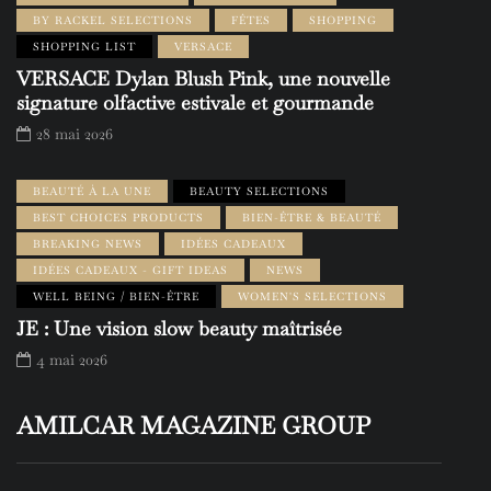
BY RACKEL SELECTIONS
FÊTES
SHOPPING
SHOPPING LIST
VERSACE
VERSACE Dylan Blush Pink, une nouvelle
signature olfactive estivale et gourmande
28 mai 2026
BEAUTÉ À LA UNE
BEAUTY SELECTIONS
BEST CHOICES PRODUCTS
BIEN-ÊTRE & BEAUTÉ
BREAKING NEWS
IDÉES CADEAUX
IDÉES CADEAUX - GIFT IDEAS
NEWS
WELL BEING / BIEN-ÊTRE
WOMEN'S SELECTIONS
JE : Une vision slow beauty maîtrisée
4 mai 2026
AMILCAR MAGAZINE GROUP