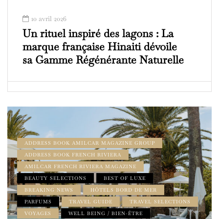
10 avril 2026
Un rituel inspiré des lagons : La
marque française Hinaiti dévoile
sa Gamme Régénérante Naturelle
ADDRESS BOOK AMILCAR MAGAZINE GROUP
ADDRESS BOOK FRENCH RIVIERA
AMILCAR FRENCH RIVIERA MAGAZINE
BEAUTY SELECTIONS
BEST OF LUXE
BREAKING NEWS
HÔTELS BORD DE MER
PARFUMS
TRAVEL GUIDE
TRAVEL SELECTIONS
VOYAGES
WELL BEING / BIEN-ÊTRE