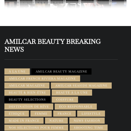
AMILCAR BEAUTY BREAKING
NEWS
À LA UNE
AMILCAR BEAUTY MAGAZINE
AMILCAR FRENCH RIVIERA MAGAZINE
AMILCAR MAGAZINE
AMILCAR SEASIDE MAGAZINE
BEAUTÉ & BIEN-ÊTRE
BEAUTÉ À LA UNE
BEAUTY SELECTIONS
COIFFURE
DESTINATION DE RÊVE
ÉCO-RESPONSABLE
ÉTHIQUE
FEMME
FRANCE
LIFESTYLE
MADE IN FRANCE
NATURE
NEWS FASHION
NOS SÉLECTIONS POUR FEMME
SHOOTING TIME