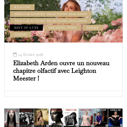
À LA UNE
AMILCAR LUXURY SELECTIONS MAGAZINE
AMILCAR LUXURY SELECTIONS MAGAZINE
BEST OF LUXE
BREAKING NEWS
FEMME
VIDEOS
24 février 2026
Elizabeth Arden ouvre un nouveau
chapitre olfactif avec Leighton
Meester !