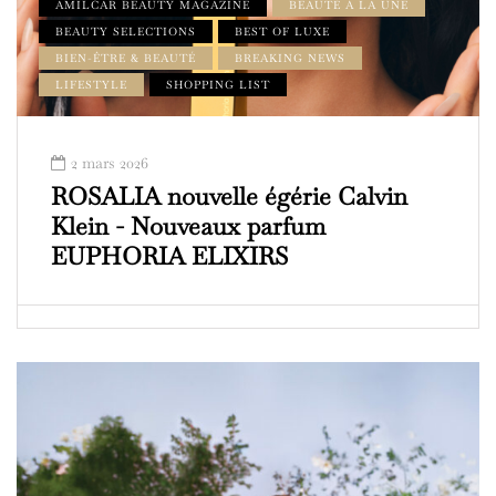
AMILCAR BEAUTY MAGAZINE
BEAUTÉ À LA UNE
BEAUTY SELECTIONS
BEST OF LUXE
BIEN-ÊTRE & BEAUTÉ
BREAKING NEWS
LIFESTYLE
SHOPPING LIST
2 mars 2026
ROSALIA nouvelle égérie Calvin
Klein - Nouveaux parfum
EUPHORIA ELIXIRS