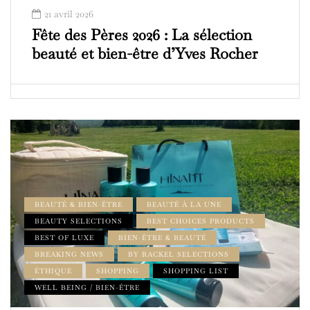
21 avril 2026
Fête des Pères 2026 : La sélection
beauté et bien-être d’Yves Rocher
BEAUTÉ & BIEN-ÊTRE
BEAUTÉ À LA UNE
BEAUTY SELECTIONS
BEST CHOICES PRODUCTS
BEST OF LUXE
BIEN-ÊTRE & BEAUTÉ
BREAKING NEWS
BY RACKEL SELECTIONS
ÉTHIQUE
SHOPPING
SHOPPING LIST
WELL BEING / BIEN-ÊTRE