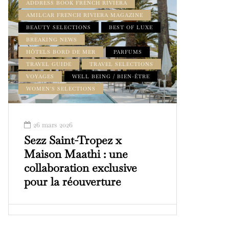
ADDRESS BOOK FRENCH RIVIERA
AMILCAR FRENCH RIVIERA MAGAZINE
BEAUTY SELECTIONS
BEST OF LUXE
BREAKING NEWS
HÔTELS BORD DE MER
PARFUMS
TRAVEL GUIDE
TRAVEL SELECTIONS
VOYAGES
WELL BEING / BIEN-ÊTRE
WOMEN'S SELECTIONS
26 mars 2026
Sezz Saint-Tropez x
Maison Maathi : une
collaboration exclusive
pour la réouverture