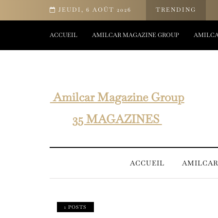
être d’Yves Rocher
JEUDI, 6 AOÛT 2026
TRENDING
ACCUEIL
AMILCAR MAGAZINE GROUP
AMILCA
Amilcar Magazine Group
35 MAGAZINES
ACCUEIL
AMILCAR
1 POSTS