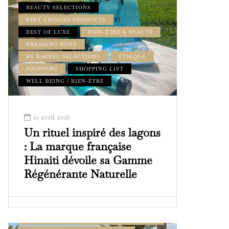
BEAUTY SELECTIONS
BEST CHOICES PRODUCTS
BEST OF LUXE
BIEN-ÊTRE & BEAUTÉ
BREAKING NEWS
BY RACKEL SELECTIONS
ÉTHIQUE
SHOPPING
SHOPPING LIST
WELL BEING / BIEN-ÊTRE
10 avril 2026
Un rituel inspiré des lagons
: La marque française
Hinaiti dévoile sa Gamme
Régénérante Naturelle
ADDRESS BOOK AMILCAR MAGAZINE
GROUP