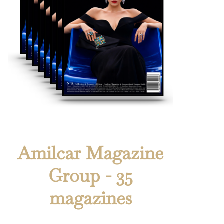
Amilcar Magazine
Group - 35
magazines