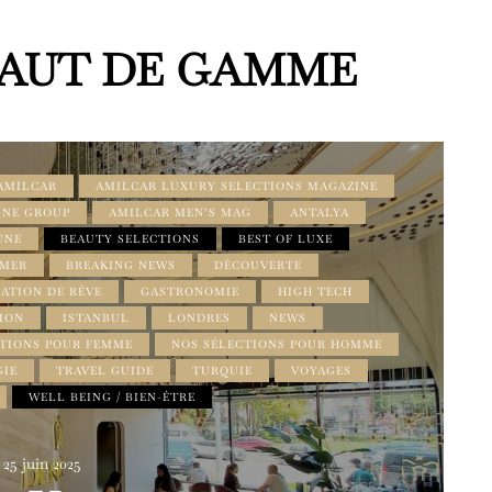
HAUT DE GAMME
 AMILCAR
AMILCAR LUXURY SELECTIONS MAGAZINE
INE GROUP
AMILCAR MEN’S MAG
ANTALYA
UNE
BEAUTY SELECTIONS
BEST OF LUXE
 MER
BREAKING NEWS
DÉCOUVERTE
ATION DE RÊVE
GASTRONOMIE
HIGH TECH
ION
ISTANBUL
LONDRES
NEWS
CTIONS POUR FEMME
NOS SÉLECTIONS POUR HOMME
IE
TRAVEL GUIDE
TURQUIE
VOYAGES
WELL BEING / BIEN-ÊTRE
25 juin 2025