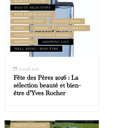
BEAUTÉ À LA UNE
BEAUTY SELECTIONS
BIEN-ÊTRE & BEAUTÉ
BREAKING NEWS
FÊTE DES PÈRES
FÊTES
HOMME
IDÉES CADEAUX
NOS SÉLECTIONS POUR HOMME
SHOPPING
SHOPPING LIST
WELL BEING / BIEN-ÊTRE
21 avril 2026
Fête des Pères 2026 : La
sélection beauté et bien-
être d’Yves Rocher
BEAUTÉ & BIEN-ÊTRE
BEAUTÉ À LA UNE