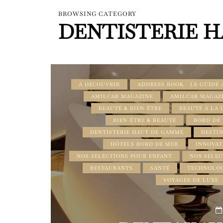
BROWSING CATEGORY
DENTISTERIE 
À DÉCOUVRIR
ADDRESS BOOK - LE GUIDE
AMILCAR MAGAZINE
AMILCAR MAGAZ
BEAUTÉ & BIEN-ÊTRE
BEAUTÉ À LA 
BIEN-ÊTRE & BEAUTÉ
BORD DE
DENTISTERIE HAUT DE GAMME
DESTIN
HÔTELS BORD DE MER
INNOVAT
NOS SELECTIONS POUR ENFANT
NOS SÉLE
RESTAURANTS
SANTÉ
TECHNOLOG
VOYAGES DE LUXE