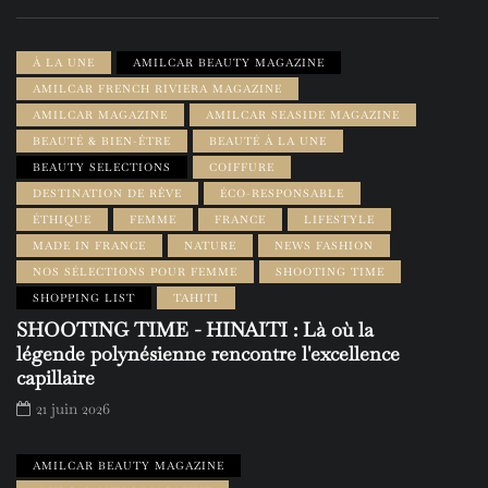
À LA UNE
AMILCAR BEAUTY MAGAZINE
AMILCAR FRENCH RIVIERA MAGAZINE
AMILCAR MAGAZINE
AMILCAR SEASIDE MAGAZINE
BEAUTÉ & BIEN-ÊTRE
BEAUTÉ À LA UNE
BEAUTY SELECTIONS
COIFFURE
DESTINATION DE RÊVE
ÉCO-RESPONSABLE
ÉTHIQUE
FEMME
FRANCE
LIFESTYLE
MADE IN FRANCE
NATURE
NEWS FASHION
NOS SÉLECTIONS POUR FEMME
SHOOTING TIME
SHOPPING LIST
TAHITI
SHOOTING TIME - HINAITI : Là où la
légende polynésienne rencontre l'excellence
capillaire
21 juin 2026
AMILCAR BEAUTY MAGAZINE