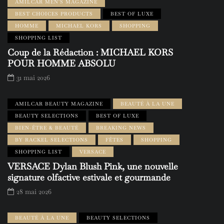
AMILCAR MEN'S MAGAZINE
BEST CHOICES PRODUCTS
BEST OF LUXE
HOMME
MICHAEL KORS
SHOPPING
SHOPPING LIST
Coup de la Rédaction : MICHAEL KORS
POUR HOMME ABSOLU
31 mai 2026
AMILCAR BEAUTY MAGAZINE
BEAUTÉ À LA UNE
BEAUTY SELECTIONS
BEST OF LUXE
BIEN-ÊTRE & BEAUTÉ
BREAKING NEWS
BY RACKEL SELECTIONS
FÊTES
SHOPPING
SHOPPING LIST
VERSACE
VERSACE Dylan Blush Pink, une nouvelle
signature olfactive estivale et gourmande
28 mai 2026
BEAUTÉ À LA UNE
BEAUTY SELECTIONS