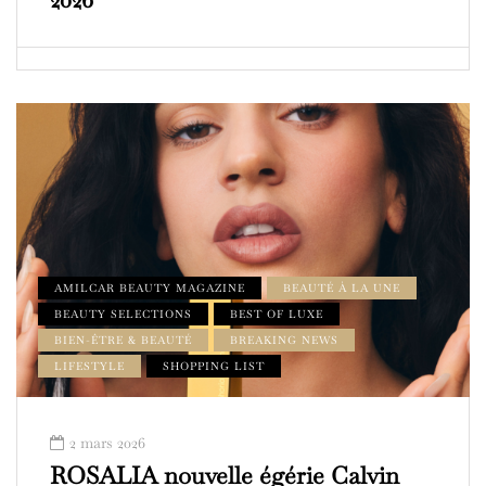
AMILCAR BEAUTY MAGAZINE
BEAUTÉ À LA UNE
BEAUTY SELECTIONS
BEST OF LUXE
BIEN-ÊTRE & BEAUTÉ
BREAKING NEWS
LIFESTYLE
SHOPPING LIST
2 mars 2026
ROSALIA nouvelle égérie Calvin