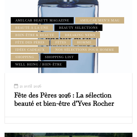
AMILCAR BEAUTY MAGAZINE
AMILCAR MEN’S MAG
BEAUTÉ À LA UNE
BEAUTY SELECTIONS
BIEN-ÊTRE & BEAUTÉ
BREAKING NEWS
FÊTE DES PÈRES
FÊTES
HOMME
IDÉES CADEAUX
NOS SÉLECTIONS POUR HOMME
SHOPPING
SHOPPING LIST
WELL BEING / BIEN-ÊTRE
21 avril 2026
Fête des Pères 2026 : La sélection
beauté et bien-être d’Yves Rocher