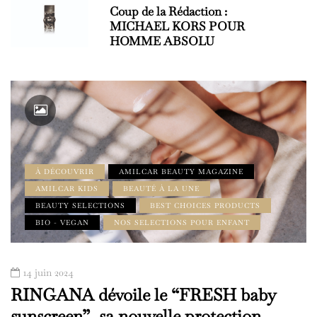
Coup de la Rédaction :
MICHAEL KORS POUR
HOMME ABSOLU
À DÉCOUVRIR
AMILCAR BEAUTY MAGAZINE
AMILCAR KIDS
BEAUTÉ À LA UNE
BEAUTY SELECTIONS
BEST CHOICES PRODUCTS
BIO - VEGAN
NOS SELECTIONS POUR ENFANT
14 juin 2024
RINGANA dévoile le “FRESH baby
sunscreen”, sa nouvelle protection