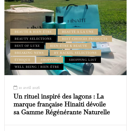
BEAUTÉ & BIEN-ÊTRE
BEAUTÉ À LA UNE
BEAUTY SELECTIONS
BEST CHOICES PRODUCTS
BEST OF LUXE
BIEN-ÊTRE & BEAUTÉ
BREAKING NEWS
BY RACKEL SELECTIONS
ÉTHIQUE
SHOPPING
SHOPPING LIST
WELL BEING / BIEN-ÊTRE
10 avril 2026
Un rituel inspiré des lagons : La
marque française Hinaiti dévoile
sa Gamme Régénérante Naturelle