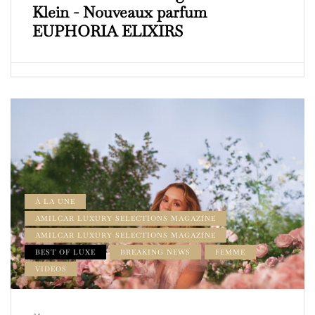
Klein - Nouveaux parfum
EUPHORIA ELIXIRS
À LA UNE
AMILCAR LUXURY SELECTIONS MAGAZINE
AMILCAR LUXURY SELECTIONS MAGAZINE
BEST OF LUXE
BREAKING NEWS
FEMME
VIDEOS