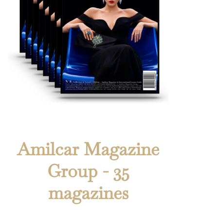
Amilcar Magazine
Group - 35
magazines