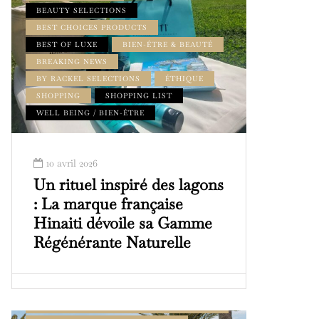
BEAUTY SELECTIONS
BEST CHOICES PRODUCTS
BEST OF LUXE
BIEN-ÊTRE & BEAUTÉ
BREAKING NEWS
BY RACKEL SELECTIONS
ÉTHIQUE
SHOPPING
SHOPPING LIST
WELL BEING / BIEN-ÊTRE
10 avril 2026
Un rituel inspiré des lagons
: La marque française
Hinaiti dévoile sa Gamme
Régénérante Naturelle
ADDRESS BOOK AMILCAR MAGAZINE
GROUP