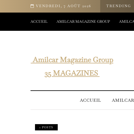
 bien-être d’Yves Rocher
VENDREDI, 7 AOÛT 2026
TRENDING
ACCUEIL
AMILCAR MAGAZINE GROUP
AMILCA
Amilcar Magazine Group
35 MAGAZINES
ACCUEIL
AMILCAR
1 POSTS