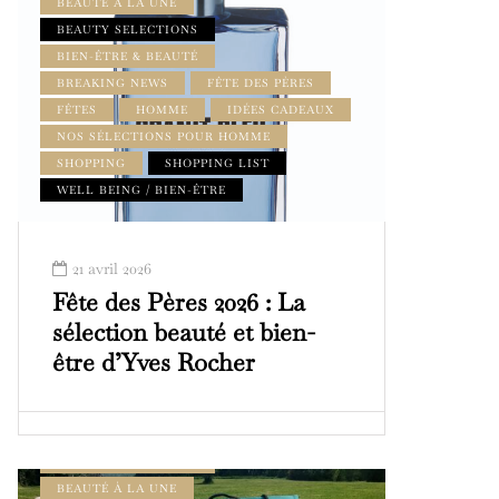
BEAUTÉ À LA UNE
BEAUTY SELECTIONS
BIEN-ÊTRE & BEAUTÉ
BREAKING NEWS
FÊTE DES PÈRES
FÊTES
HOMME
IDÉES CADEAUX
NOS SÉLECTIONS POUR HOMME
SHOPPING
SHOPPING LIST
WELL BEING / BIEN-ÊTRE
21 avril 2026
Fête des Pères 2026 : La
sélection beauté et bien-
être d’Yves Rocher
BEAUTÉ & BIEN-ÊTRE
BEAUTÉ À LA UNE