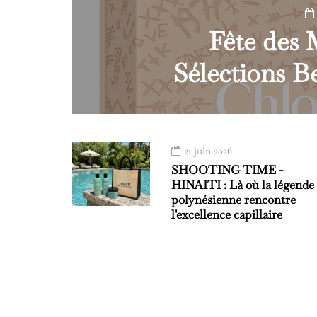
Fête des M
Sélections 
21 juin 2026
SHOOTING TIME -
HINAITI : Là où la légende
polynésienne rencontre
l'excellence capillaire