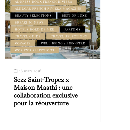
ADDRESS BOOK FRENCH RIVIERA
AMILCAR FRENCH RIVIERA MAGAZINE
BEAUTY SELECTIONS
BEST OF LUXE
BREAKING NEWS
HÔTELS BORD DE MER
PARFUMS
TRAVEL GUIDE
TRAVEL SELECTIONS
VOYAGES
WELL BEING / BIEN-ÊTRE
WOMEN'S SELECTIONS
26 mars 2026
Sezz Saint-Tropez x
Maison Maathi : une
collaboration exclusive
pour la réouverture