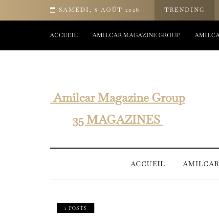
en-être d’Yves Rocher
SAMEDI, 8 AOÛT 2026
TRENDING
ACCUEIL
AMILCAR MAGAZINE GROUP
AMILCA
Amilcar Magazine Group
35 MAGAZINES
ACCUEIL
AMILCAR
1 POSTS