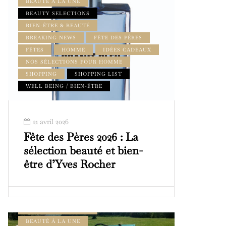
BEAUTÉ À LA UNE
BEAUTY SELECTIONS
BIEN-ÊTRE & BEAUTÉ
BREAKING NEWS
FÊTE DES PÈRES
FÊTES
HOMME
IDÉES CADEAUX
NOS SÉLECTIONS POUR HOMME
SHOPPING
SHOPPING LIST
WELL BEING / BIEN-ÊTRE
21 avril 2026
Fête des Pères 2026 : La
sélection beauté et bien-
être d’Yves Rocher
BEAUTÉ & BIEN-ÊTRE
BEAUTÉ À LA UNE