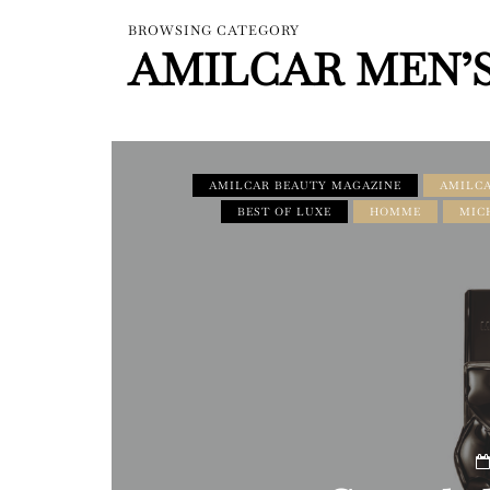
BROWSING CATEGORY
AMILCAR MEN’
AMILCAR BEAUTY MAGAZINE
AMILCA
BEST OF LUXE
HOMME
MIC