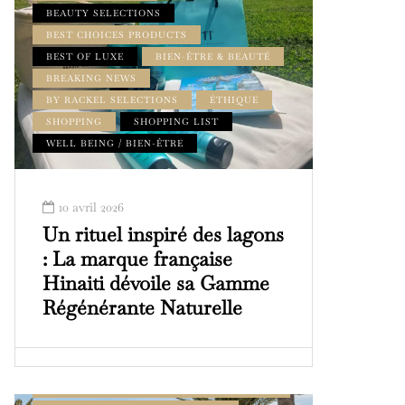
BEAUTY SELECTIONS
BEST CHOICES PRODUCTS
BEST OF LUXE
BIEN-ÊTRE & BEAUTÉ
BREAKING NEWS
BY RACKEL SELECTIONS
ÉTHIQUE
SHOPPING
SHOPPING LIST
WELL BEING / BIEN-ÊTRE
10 avril 2026
Un rituel inspiré des lagons
: La marque française
Hinaiti dévoile sa Gamme
Régénérante Naturelle
ADDRESS BOOK AMILCAR MAGAZINE
GROUP