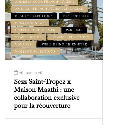
ADDRESS BOOK FRENCH RIVIERA
AMILCAR FRENCH RIVIERA MAGAZINE
BEAUTY SELECTIONS
BEST OF LUXE
BREAKING NEWS
HÔTELS BORD DE MER
PARFUMS
TRAVEL GUIDE
TRAVEL SELECTIONS
VOYAGES
WELL BEING / BIEN-ÊTRE
WOMEN'S SELECTIONS
26 mars 2026
Sezz Saint-Tropez x
Maison Maathi : une
collaboration exclusive
pour la réouverture