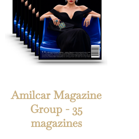
Amilcar Magazine
Group - 35
magazines