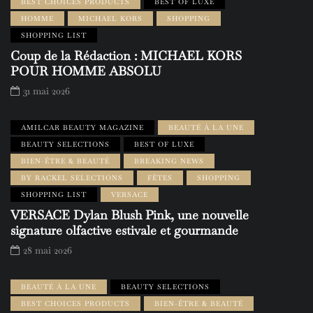
BEST CHOICES PRODUCTS
BEST OF LUXE
HOMME
MICHAEL KORS
SHOPPING
SHOPPING LIST
Coup de la Rédaction : MICHAEL KORS
POUR HOMME ABSOLU
31 mai 2026
AMILCAR BEAUTY MAGAZINE
BEAUTÉ À LA UNE
BEAUTY SELECTIONS
BEST OF LUXE
BIEN-ÊTRE & BEAUTÉ
BREAKING NEWS
BY RACKEL SELECTIONS
FÊTES
SHOPPING
SHOPPING LIST
VERSACE
VERSACE Dylan Blush Pink, une nouvelle
signature olfactive estivale et gourmande
28 mai 2026
BEAUTÉ À LA UNE
BEAUTY SELECTIONS
BEST CHOICES PRODUCTS
BIEN-ÊTRE & BEAUTÉ