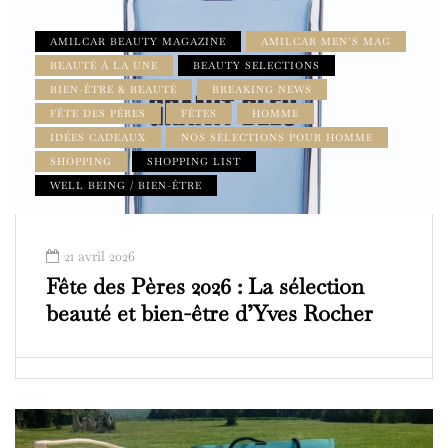
AMILCAR BEAUTY MAGAZINE
AMILCAR MEN’S MAG
BEAUTÉ À LA UNE
BEAUTY SELECTIONS
BIEN-ÊTRE & BEAUTÉ
BREAKING NEWS
FÊTE DES PÈRES
FÊTES
HOMME
IDÉES CADEAUX
NOS SÉLECTIONS POUR HOMME
SHOPPING
SHOPPING LIST
WELL BEING / BIEN-ÊTRE
21 avril 2026
Fête des Pères 2026 : La sélection
beauté et bien-être d’Yves Rocher