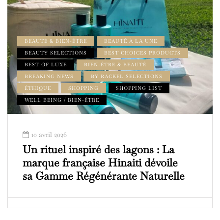
BEAUTÉ & BIEN-ÊTRE
BEAUTÉ À LA UNE
BEAUTY SELECTIONS
BEST CHOICES PRODUCTS
BEST OF LUXE
BIEN-ÊTRE & BEAUTÉ
BREAKING NEWS
BY RACKEL SELECTIONS
ÉTHIQUE
SHOPPING
SHOPPING LIST
WELL BEING / BIEN-ÊTRE
10 avril 2026
Un rituel inspiré des lagons : La
marque française Hinaiti dévoile
sa Gamme Régénérante Naturelle