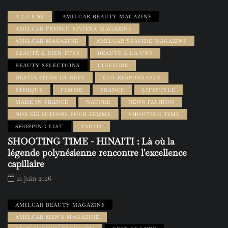
À LA UNE
AMILCAR BEAUTY MAGAZINE
AMILCAR FRENCH RIVIERA MAGAZINE
AMILCAR MAGAZINE
AMILCAR SEASIDE MAGAZINE
BEAUTÉ & BIEN-ÊTRE
BEAUTÉ À LA UNE
BEAUTY SELECTIONS
COIFFURE
DESTINATION DE RÊVE
ÉCO-RESPONSABLE
ÉTHIQUE
FEMME
FRANCE
LIFESTYLE
MADE IN FRANCE
NATURE
NEWS FASHION
NOS SÉLECTIONS POUR FEMME
SHOOTING TIME
SHOPPING LIST
TAHITI
SHOOTING TIME - HINAITI : Là où la
légende polynésienne rencontre l'excellence
capillaire
21 juin 2026
AMILCAR BEAUTY MAGAZINE
AMILCAR MEN'S MAGAZINE