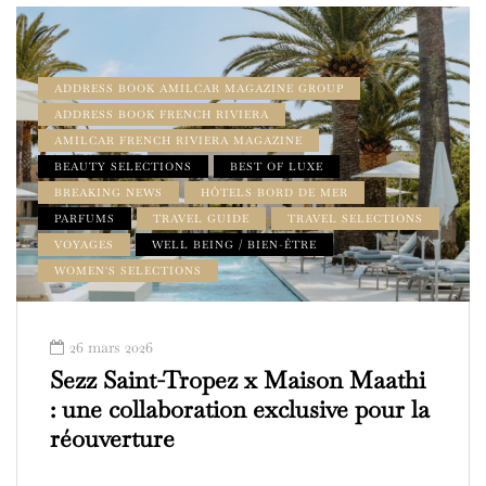
ADDRESS BOOK AMILCAR MAGAZINE GROUP
ADDRESS BOOK FRENCH RIVIERA
AMILCAR FRENCH RIVIERA MAGAZINE
BEAUTY SELECTIONS
BEST OF LUXE
BREAKING NEWS
HÔTELS BORD DE MER
PARFUMS
TRAVEL GUIDE
TRAVEL SELECTIONS
VOYAGES
WELL BEING / BIEN-ÊTRE
WOMEN'S SELECTIONS
26 mars 2026
Sezz Saint-Tropez x Maison Maathi
: une collaboration exclusive pour la
réouverture