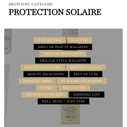
BROWSING CATEGORY
PROTECTION SOLAIRE
À DÉCOUVRIR
À LA UNE
AMILCAR BEAUTY MAGAZINE
AMILCAR SELECTIONS
AMILCAR STYLE MAGAZINE
BEAUTÉ & BIEN-ÊTRE
BEAUTÉ À LA UNE
BEAUTY SELECTIONS
BEST OF LUXE
BREAKING NEWS
BY RACKEL SELECTIONS
DIVERS
NOUVEAUTÉS
PROTECTION SOLAIRE
SHOPPING LIST
WELL BEING / BIEN-ÊTRE