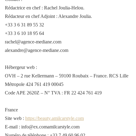
Rédactrice en chef : Rachel Joulia-Helou.
Rédacteur en chef Adjoint : Alexandre Joulia.
+33 3 6 31 89 55 32
+33 3 6 10 18 95 64
rachel@agence-mediane.com
alexandre@agence-mediane.com
Hébergeur web :
OVH – 2 rue Kellermann – 59100 Roubaix – France. RCS Lille
Métropole 424 761 419 00045
Code APE 2620Z – N° TVA : FR 22 424 761 419
France
Site web :
https://beauty.amilcarstyle.com
E-mail :
info@
ex.com
amilcarstyle.com
Numéro de téléphone : +33 7 49 60 96 02