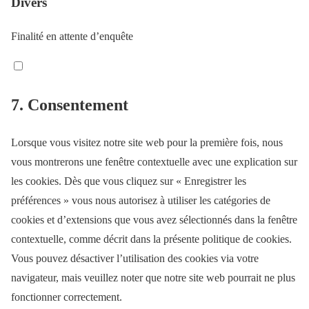
Divers
o
e
s
s
o
t
e
e
Finalité en attente d’enquête
k
w
r
n
i
v
t
C
t
i
t
o
t
7. Consentement
c
o
n
e
e
s
s
r
l
e
Lorsque vous visitez notre site web pour la première fois, nous
e
i
r
vous montrerons une fenêtre contextuelle avec une explication sur
n
n
v
les cookies. Dès que vous cliquez sur « Enregistrer les
t
k
i
préférences » vous nous autorisez à utiliser les catégories de
t
e
c
cookies et d’extensions que vous avez sélectionnés dans la fenêtre
o
d
e
contextuelle, comme décrit dans la présente politique de cookies.
s
i
w
Vous pouvez désactiver l’utilisation des cookies via votre
e
n
h
navigateur, mais veuillez noter que notre site web pourrait ne plus
r
a
fonctionner correctement.
v